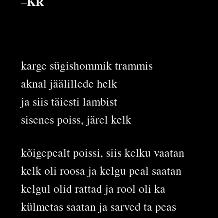
KR
–
karge sügishommik trammis
aknal jäälillede helk
ja siis täiesti lambist
sisenes poiss, järel kelk
kõigepealt poissi, siis kelku vaatan
kelk oli roosa ja kelgu peal saatan
kelgul olid rattad ja rool oli ka
külmetas saatan ja sarved ta peas