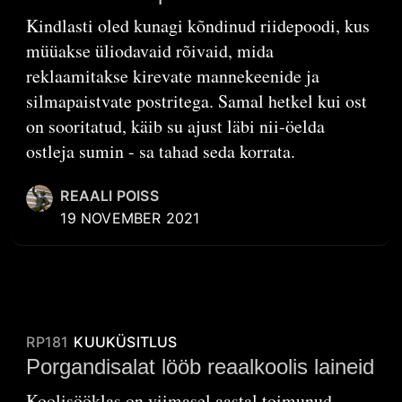
Kindlasti oled kunagi kõndinud riidepoodi, kus
müüakse üliodavaid rõivaid, mida
reklaamitakse kirevate mannekeenide ja
silmapaistvate postritega. Samal hetkel kui ost
on sooritatud, käib su ajust läbi nii-öelda
ostleja sumin - sa tahad seda korrata.
REAALI POISS
19 NOVEMBER 2021
RP181
KUUKÜSITLUS
Porgandisalat lööb reaalkoolis laineid
Koolisööklas on viimasel aastal toimunud