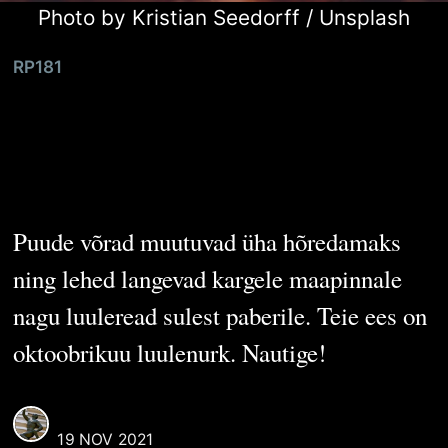
Photo by
Kristian Seedorff
/
Unsplash
RP181
Sügisene
luulenurk
Puude võrad muutuvad üha hõredamaks
ning lehed langevad kargele maapinnale
nagu luuleread sulest paberile. Teie ees on
oktoobrikuu luulenurk. Nautige!
REAALI POISS
19 NOV 2021