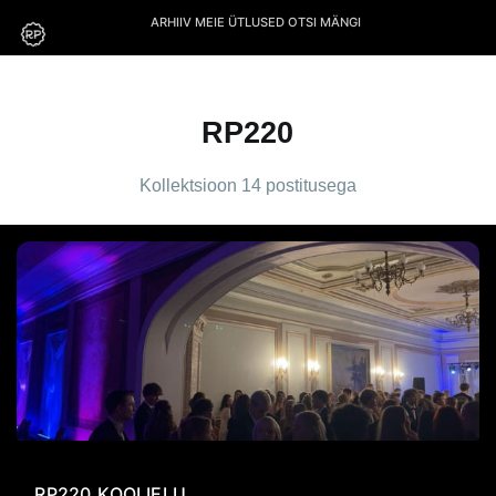
ARHIIV
MEIE
ÜTLUSED
OTSI
MÄNGI
RP220
Kollektsioon 14 postitusega
RP220
KOOLIELU