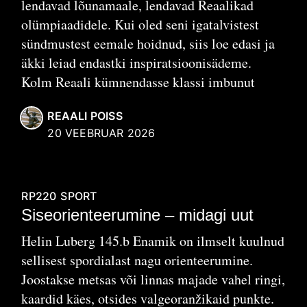
lendavad lõunamaale, lendavad Reaalikad
olümpiaadidele. Kui oled seni igatalvistest
sündmustest eemale hoidnud, siis loe edasi ja
äkki leiad endastki inspiratsioonisädeme.
Kolm Reaali kümnendasse klassi imbunut
REAALI POISS
20 VEEBRUAR 2026
RP220
SPORT
Siseorienteerumine – midagi uut
Helin Luberg 145.b Enamik on ilmselt kuulnud
sellisest spordialast nagu orienteerumine.
Joostakse metsas või linnas majade vahel ringi,
kaardid käes, otsides valgeoranžikaid punkte.