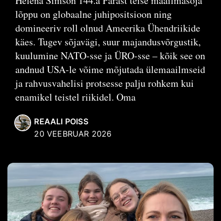
Helena Simson 144.a Pärast teise maailmasõja
lõppu on globaalne juhipositsioon ning
domineeriv roll olnud Ameerika Ühendriikide
käes. Tugev sõjavägi, suur majandusvõrgustik,
kuulumine NATO-sse ja ÜRO-sse – kõik see on
andnud USA-le võime mõjutada ülemaailmseid
ja rahvusvahelisi protsesse palju rohkem kui
enamikel teistel riikidel. Oma
REAALI POISS
20 VEEBRUAR 2026