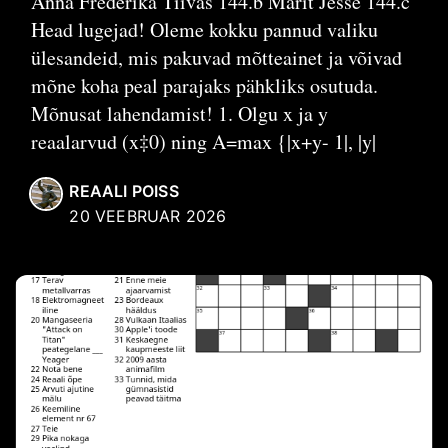
Anna Frederika Tiivas 144.b Marit Jesse 144.c
Head lugejad! Oleme kokku pannud valiku
ülesandeid, mis pakuvad mõtteainet ja võivad
mõne koha peal parajaks pähkliks osutuda.
Mõnusat lahendamist! 1. Olgu x ja y
reaalarvud (x‡0) ning A=max {|x+y- 1|, |y|
REAALI POISS
20 VEEBRUAR 2026