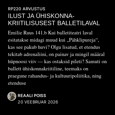
RP220
ARVUSTUS
ILUST JA ÜHISKONNA-
KRIITILISUSEST BALLETILAVAL
Emilie Ruus 141.b Kui balletiteatri laval
esitatakse midagi muud kui „Pähklipureja“,
kas see pakub huvi? Olgu lisatud, et etendus
tekitab adrenaliini, on painav ja mingil määral
hüpnoosi viiv — kas ostaksid pileti? Samuti on
ballett ühiskonnakriitiline, teemaks on
praegune rahandus- ja kultuuripoliitika, ning
etenduse
REAALI POISS
20 VEEBRUAR 2026