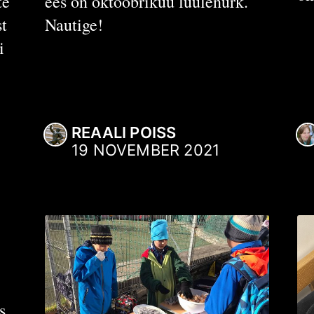
te
ees on oktoobrikuu luulenurk.
st
Nautige!
i
REAALI POISS
19 NOVEMBER 2021
s,