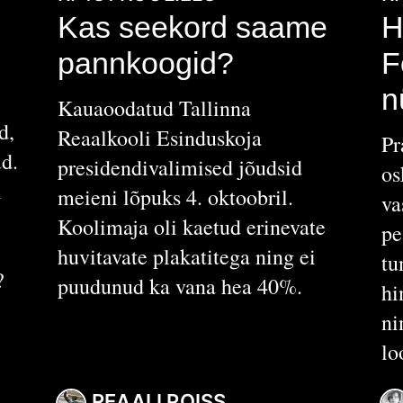
Kas seekord saame
H
pannkoogid?
F
n
Kauaoodatud Tallinna
d,
Reaalkooli Esinduskoja
Pr
ud.
presidendivalimised jõudsid
os
i
meieni lõpuks 4. oktoobril.
va
Koolimaja oli kaetud erinevate
pe
huvitavate plakatitega ning ei
tu
?
puudunud ka vana hea 40%.
hi
ni
lo
REAALI POISS