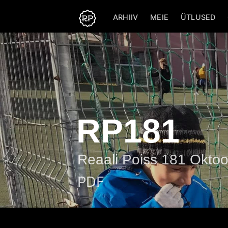
ARHIIV
MEIE
ÜTLUSED
RP181
Reaali Poiss 181 Okto
PDF