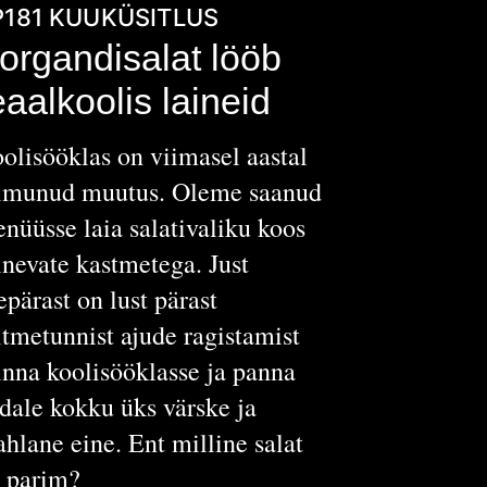
P181
KUUKÜSITLUS
organdisalat lööb
eaalkoolis laineid
olisööklas on viimasel aastal
imunud muutus. Oleme saanud
nüüsse laia salativaliku koos
inevate kastmetega. Just
epärast on lust pärast
tmetunnist ajude ragistamist
nna koolisööklasse ja panna
dale kokku üks värske ja
hlane eine. Ent milline salat
 parim?