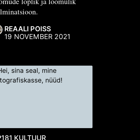
õmude lõplik ja loomulik
lminatsioon.
REAALI POISS
19 NOVEMBER 2021
P181
KULTUUR