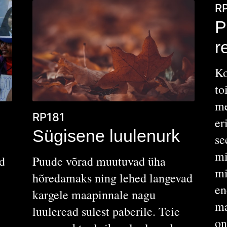
R
P
r
Ko
to
me
RP181
er
Sügisene luulenurk
se
mi
d
Puude võrad muutuvad üha
mi
hõredamaks ning lehed langevad
en
kargele maapinnale nagu
ma
luuleread sulest paberile. Teie
on