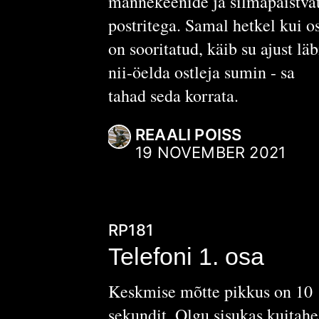
mannekeenide ja silmapaistva
postritega. Samal hetkel kui o
on sooritatud, käib su ajust läb
nii-öelda ostleja sumin - sa
tahad seda korrata.
REAALI POISS
19 NOVEMBER 2021
RP181
Telefoni 1. osa
Keskmise mõtte pikkus on 10
sekundit. Olgu sisukas kuitahe