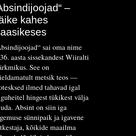
Absindijoojad“ –
äike kahes
laasikeses
bsindijoojad“ sai oma nime
36. aasta sissekandest Wiiralti
rkmikus. See on
ieldamatult metsik teos —
otesksed ilmed tahavad igal
lguheitel hingest tükikest välja
iuda. Absint on siin iga
gemuse sünnipaik ja igavene
tkestaja, kõikide maailma