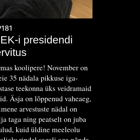
P181
EK-i presidendi
ervitus
mas koolipere! November on
ie 35 nädala pikkuse iga-
stase teekonna üks veidramaid
id. Äsja on lõppenud vaheaeg,
imene arvestuste nädal on
lja taga ning peatselt on juba
ulud, kuid üldine meeleolu
olielu rindel sageli aga nõnda