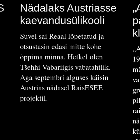
S
Nädalaks Austriasse
„
kaevandusülikooli
p
k
Suvel sai Reaal lõpetatud ja
otsustasin edasi mitte kohe
„A
õppima minna. Hetkel olen
19
Tšehhi Vabariigis vabatahtlik.
mä
Aga septembri alguses käisin
va
Austrias nädasel RaisESEE
gr
projektil.
pi
ra
nä
kü