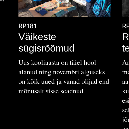
RP181
R
Väikeste
R
sügisrõõmud
t
Uus kooliaasta on täiel hool
Ar
alanud ning novembri alguseks
me
on kõik uued ja vanad olijad end
aa
mõnusalt sisse seadnud.
ku
es
se
jõ
ko