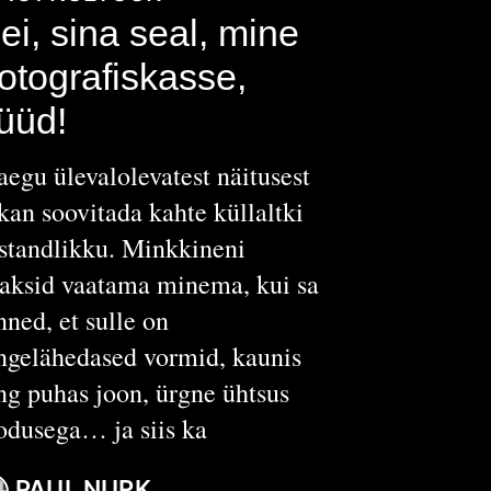
ei, sina seal, mine
otografiskasse,
üüd!
aegu ülevalolevatest näitusest
kan soovitada kahte küllaltki
standlikku. Minkkineni
aksid vaatama minema, kui sa
nned, et sulle on
ngelähedased vormid, kaunis
ng puhas joon, ürgne ühtsus
odusega… ja siis ka
PAUL NURK