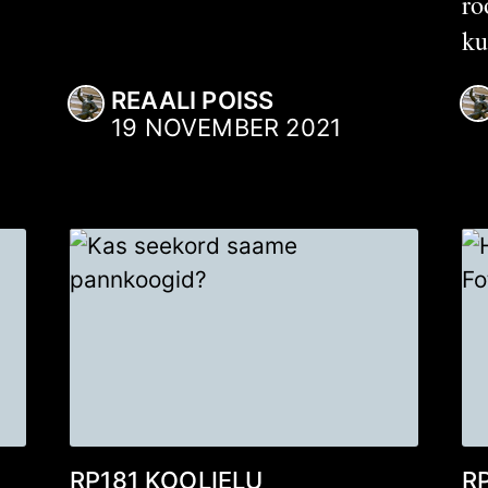
rõ
ku
REAALI POISS
19 NOVEMBER 2021
RP181
KOOLIELU
R