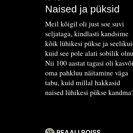
Naised ja püksid
Meil kõigil oli just soe suvi
seljataga, kindlasti kandsime
kõik lühikesi pükse ja seelikui
kuid see pole alati sobilik oln
Nii 100 aastat tagasi oli kasvõ
oma pahkluu näitamine väga
tabu, kuid millal hakkasid
naised lühikesi pükse kandma
REAALI POISS