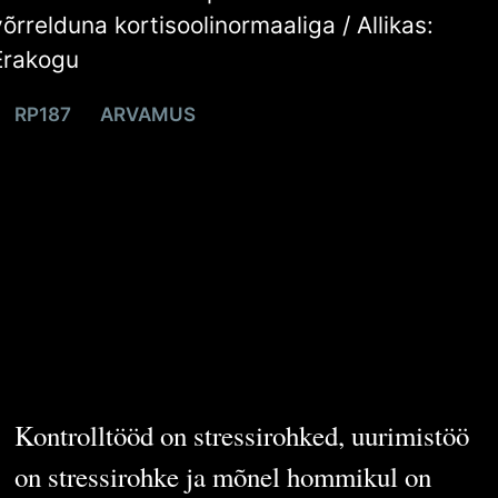
võrrelduna kortisoolinormaaliga / Allikas:
Erakogu
RP187
ARVAMUS
Kuidas
kontrolltööd
keha pöördesse
ajavad
Kontrolltööd on stressirohked, uurimistöö
on stressirohke ja mõnel hommikul on