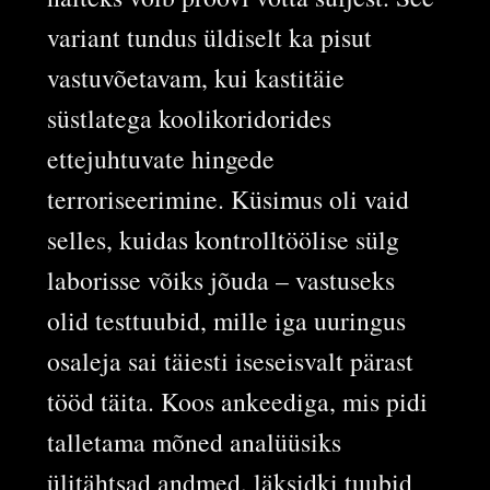
variant tundus üldiselt ka pisut
vastuvõetavam, kui kastitäie
süstlatega koolikoridorides
ettejuhtuvate hingede
terroriseerimine. Küsimus oli vaid
selles, kuidas kontrolltöölise sülg
laborisse võiks jõuda – vastuseks
olid testtuubid, mille iga uuringus
osaleja sai täiesti iseseisvalt pärast
tööd täita. Koos ankeediga, mis pidi
talletama mõned analüüsiks
ülitähtsad andmed, läksidki tuubid