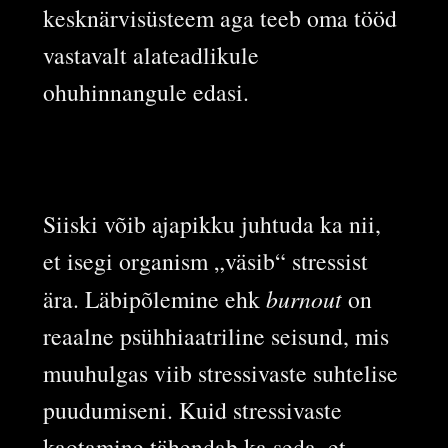
kesknärvisüsteem aga teeb oma tööd
vastavalt alateadlikule
ohuhinnangule edasi.
Siiski võib ajapikku juhtuda ka nii,
et isegi organism „väsib“ stressist
ära. Läbipõlemine ehk
burnout
on
reaalne psühhiaatriline seisund, mis
muuhulgas viib stressivaste suhtelise
puudumiseni. Kuid stressivaste
kaotamine tähendab ka seda, et