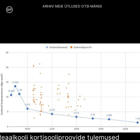
ARHIIV
MEIE
ÜTLUSED
OTSI
MÄNGI
Reaalkooli kortisooliproovide tulemused