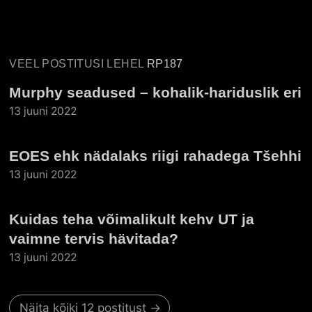
VEEL POSTITUSI LEHEL
RP187
Murphy seadused – kohalik-hariduslik eri
13 juuni 2022
EOES ehk nädalaks riigi rahadega Tšehhi
13 juuni 2022
Kuidas teha võimalikult kehv UT ja
vaimne tervis hävitada?
13 juuni 2022
Näita kõiki 12 postitust →