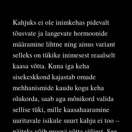
Kahjuks ei ole inimkehas pidevalt
tõusvate ja langevate hormoonide
määramine lihtne ning ainus variant
selleks on tükike inimesest reaalselt
kaasa võtta. Kuna iga keha
sisekeskkond kajastab omade
mehhanismide kaudu kogu keha
olukorda, saab aga mõnikord valida
sellise tüki, mille kaasahaaramine
uuritavale isikule suurt kahju ei too –
näiteks võib proovi võtta süljest. See