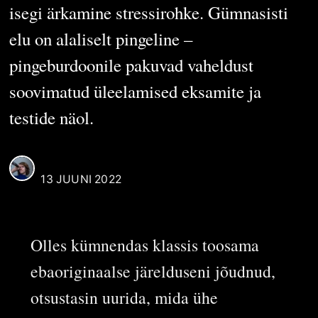
isegi ärkamine stressirohke. Gümnasisti
elu on alaliselt pingeline –
pingeburdoonile pakuvad vaheldust
soovimatud üleelamised eksamite ja
testide näol.
KRISTJAN SUUDER
13 JUUNI 2022
Olles kümnendas klassis toosama
ebaoriginaalse järelduseni jõudnud,
otsustasin uurida, mida ühe