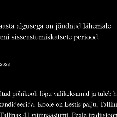
atakse
sete ettevalmistus
tel
aasta algusega on jõudnud lähemale
mi sisseastumiskatsete periood.
 Poiss
POISS
 2023
ltud põhikooli lõpu valikeksamid ja tuleb
andideerida. Koole on Eestis palju, Talli
 Tallinas 41 gümnaasiumi. Peale traditsioo