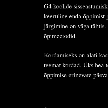
G4 koolide sisseastumiska
keeruline enda õppimist 
järgimine on väga tähtis.
õpimeetodid.
Kordamiseks on alati kasu
teemat kordad. Üks hea te
õppimise erinevate päevad