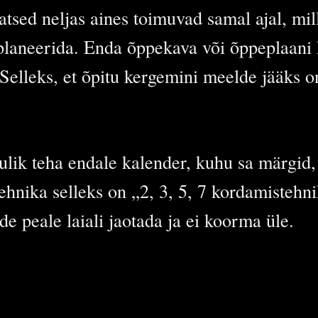
tsed neljas aines toimuvad samal ajal, mill
planeerida. Enda õppekava või õppeplaani
 Selleks, et õpitu kergemini meelde jääks 
lik teha endale kalender, kuhu sa märgid, 
hnika selleks on „2, 3, 5, 7 kordamistehni
e peale laiali jaotada ja ei koorma üle.