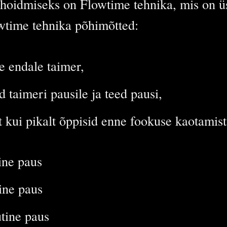
hoidmiseks on Flowtime tehnika, mis on ü
wtime tehnika põhimõtted:
e endale taimer,
 taimeri pausile ja teed pausi,
t kui pikalt õppisid enne fookuse kaotamist
ine paus
ine paus
tine paus