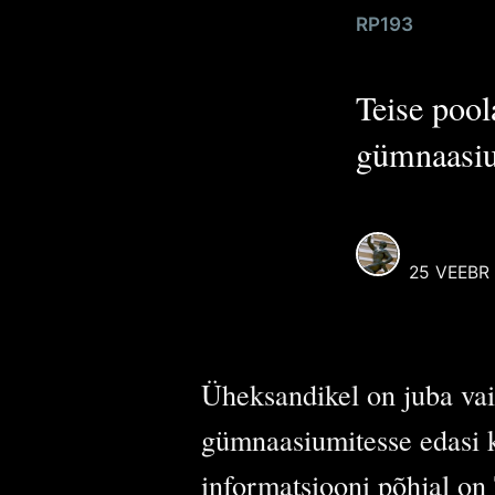
Reaali Poiss
RP193
Selle kasutaja alt postit
Põhikooli kat
kõik artiklid, mille autori
Teise pool
puudub sellel veebilehel
kasutaja.
gümnaasiu
Rohkem postitusi
Reaali
poolt.
REAALI 
25 VEEBR
Üheksandikel on juba vai
gümnaasiumitesse edasi k
informatsiooni põhjal on