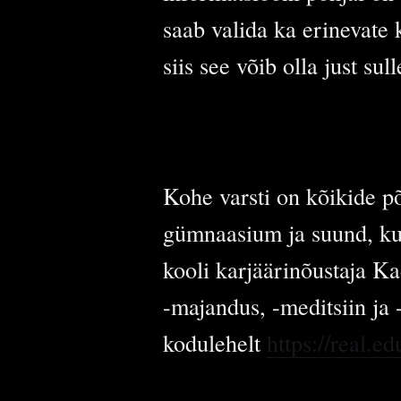
saab valida ka erinevate 
siis see võib olla just sull
Kohe varsti on kõikide p
gümnaasium ja suund, kuhu
kooli karjäärinõustaja Ka
-majandus, -meditsiin ja
kodulehelt
https://real.