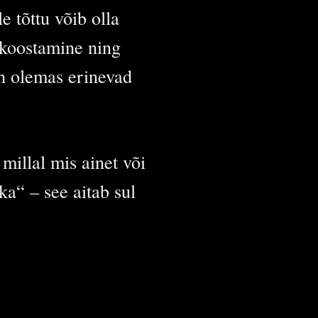
e tõttu võib olla
 koostamine ning
on olemas erinevad
millal mis ainet või
ka“ – see aitab sul