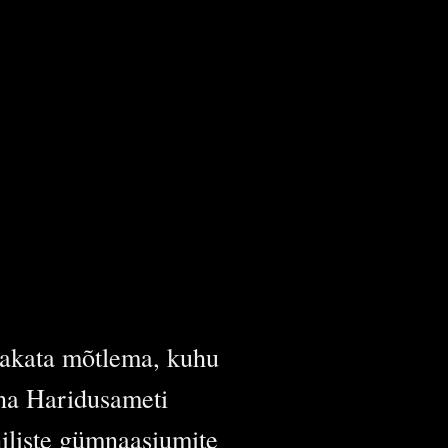
 hakata mõtlema, kuhu
nna Haridusameti
niliste gümnaasiumite