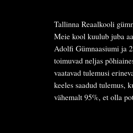
Tallinna Reaalkooli gümn
Meie kool kuulub juba aa
Adolfi Gümnaasiumi ja 21
toimuvad neljas põhiaines
vaatavad tulemusi erineva
keeles saadud tulemus, ku
vähemalt 95%, et olla pot