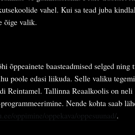
kutsekoolide vahel. Kui sa tead juba kindlal
e õige valik.
õhi õppeainete baasteadmised selged ning t
 poole edasi liikuda. Selle valiku tegemis
di Reintamel. Tallinna Reaalkoolis on neli
 -programmeerimine. Nende kohta saab läh
edu.ee/oppimine/oppekava/oppesuunad/
.