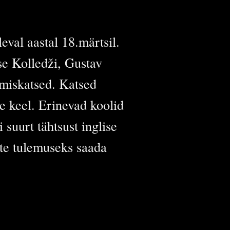
val aastal 18.märtsil.
se Kolledži, Gustav
umiskatsed. Katsed
se keel. Erinevad koolid
 suurt tähtsust inglise
ete tulemuseks saada