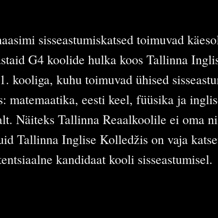
aasimi sisseastumiskatsed toimuvad käesole
staid G4 koolide hulka koos Tallinna Ingli
. kooliga, kuhu toimuvad ühised sisseast
: matemaatika, eesti keel, füüsika ja ingli
lt. Näiteks Tallinna Reaalkoolile ei oma nii
id Tallinna Inglise Kolledžis on vaja kats
entsiaalne kandidaat kooli sisseastumisel.