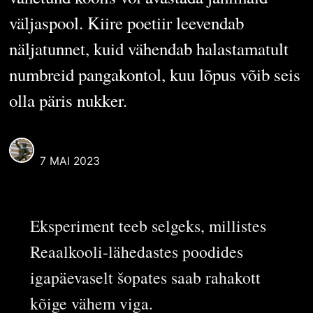
väljaspool. Kiire poetiir leevendab
näljatunnet, kuid vähendab halastamatult
numbreid pangakontol, kuu lõpus võib seis
olla päris nukker.
REAALI POISS
7 MAI 2023
Eksperiment teeb selgeks, millistes
Reaalkooli-lähedastes poodides
igapäevaselt šopates saab rahakott
kõige vähem viga.