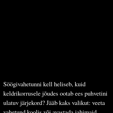
teepikkuses,
kaotad rahas
ehk reaalika
ostukorvi
hinnavõrdlus
Söögivahetunni kell heliseb, kuid
keldrikorrusele jõudes ootab ees puhvetini
ulatuv järjekord? Jääb kaks valikut: veeta
vahetund koolis või avastada jahimaid