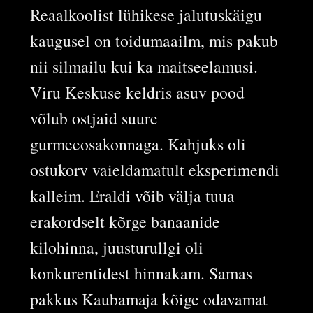
Reaalkoolist lühikese jalutuskäigu
kaugusel on toidumaailm, mis pakub
nii silmailu kui ka maitseelamusi.
Viru Keskuse keldris asuv pood
võlub ostjaid suure
gurmeeosakonnaga. Kahjuks oli
ostukorv vaieldamatult eksperimendi
kalleim. Eraldi võib välja tuua
erakordselt kõrge banaanide
kilohinna, juusturullgi oli
konkurentidest hinnakam. Samas
pakkus Kaubamaja kõige odavamat