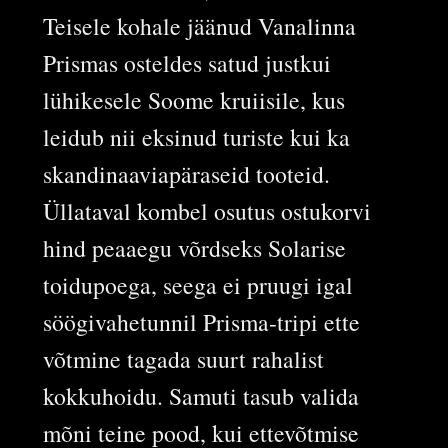
Teisele kohale jäänud Vanalinna
Prismas osteldes satud justkui
lühikesele Soome kruiisile, kus
leidub nii eksinud turiste kui ka
skandinaaviapäraseid tooteid.
Üllataval kombel osutus ostukorvi
hind peaaegu võrdseks Solarise
toidupoega, seega ei pruugi igal
söögivahetunnil Prisma-tripi ette
võtmine tagada suurt rahalist
kokkuhoidu. Samuti tasub valida
mõni teine pood, kui ettevõtmise