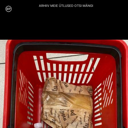
ARHIIV
MEIE
ÜTLUSED
OTSI
MÄNGI