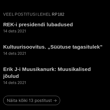
VEEL POSTITUSI LEHEL
RP182
REK-i presidendi lubadused
14 dets 2021
Kultuurisoovitus. „Süütuse tagasitulek”
14 dets 2021
Erik J-i Muusikanurk: Muusikalised
jõulud
14 dets 2021
Näita kõiki 13 postitust →