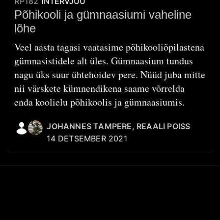
RP182
INTERVJUU
Põhikooli ja gümnaasiumi vaheline
lõhe
Veel aasta tagasi vaatasime põhikooliõpilastena
gümnasistidele alt üles. Gümnaasium tundus
nagu üks suur ühtehoidev pere. Nüüd juba mitte
nii värskete kümnendikena saame võrrelda
enda koolielu põhikoolis ja gümnaasiumis.
JOHANNES TAMPERE
,
REAALI POISS
14 DETSEMBER 2021