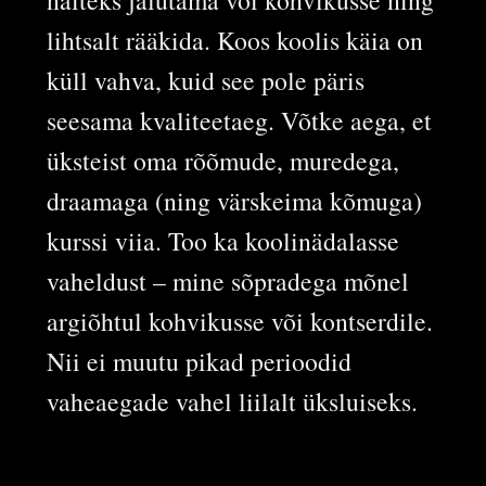
näiteks jalutama või kohvikusse ning
lihtsalt rääkida. Koos koolis käia on
küll vahva, kuid see pole päris
seesama kvaliteetaeg. Võtke aega, et
üksteist oma rõõmude, muredega,
draamaga (ning värskeima kõmuga)
kurssi viia. Too ka koolinädalasse
vaheldust – mine sõpradega mõnel
argiõhtul kohvikusse või kontserdile.
Nii ei muutu pikad perioodid
vaheaegade vahel liilalt üksluiseks.