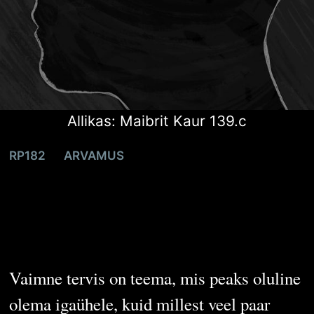
Allikas: Maibrit Kaur 139.c
RP182
ARVAMUS
Hoidkem oma
vaimset tervist!
Vaimne tervis on teema, mis peaks oluline
olema igaühele, kuid millest veel paar