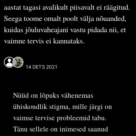
aastat tagasi avalikult piisavalt ei räägitud.
Seega toome omalt poolt välja nõuanded,
kuidas jõuluvaheajani vastu pidada nii, et
vaimne tervis ei kannataks.
MIA MARIE SUKLES
,
REAALI POISS
14 DETS 2021
Nüüd on lõpuks vähenemas
ühiskondlik stigma, mille järgi on
vaimse tervise probleemid tabu.
Tänu sellele on inimesed saanud