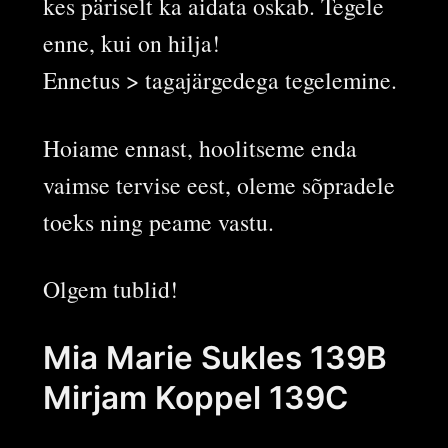
kes päriselt ka aidata oskab. Tegele
enne, kui on hilja!
Ennetus > tagajärgedega tegelemine.
Hoiame ennast, hoolitseme enda
vaimse tervise eest, oleme sõpradele
toeks ning peame vastu.
Olgem tublid!
Mia Marie Sukles 139B
Mirjam Koppel 139C