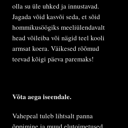
olla su üle uhked ja innustavad.
Jagada võid kasvõi seda, et sõid
hommikusöögiks meeliülendavalt
head võileiba või nägid teel kooli
armsat koera. Väikesed rõõmud
teevad kõigi päeva paremaks!
Võta aega iseendale.
Vahepeal tuleb lihtsalt panna
õppimine ja muud elutoimetused