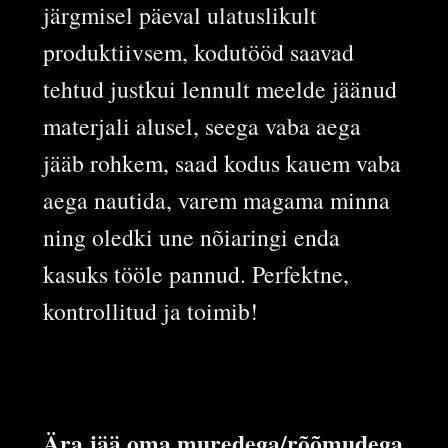
järgmisel päeval ulatuslikult
produktiivsem, kodutööd saavad
tehtud justkui lennult meelde jäänud
materjali alusel, seega vaba aega
jääb rohkem, saad kodus kauem vaba
aega nautida, varem magama minna
ning oledki une nõiaringi enda
kasuks tööle pannud. Perfektne,
kontrollitud ja toimib!
Ära jää oma muredega/rõõmudega