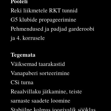
Pooleli
Reki liikmetele RKT tunnid
G5 klubide propageerimine
Pehmendused ja padjad garderoobi
ja 4. korrusele
Tegemata
Väiksemad taarakastid
Vanapaberi sorteerimine
CSi turna
Reaalvillaku jätkamine, teiste
sarnaste saadete loomine
Stabiilne kolmas joogivalik sööklas