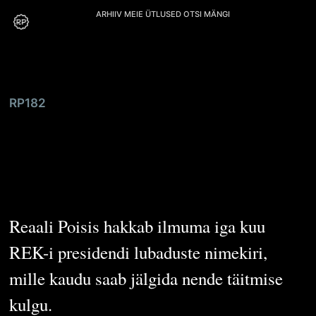
ARHIIV
MEIE
ÜTLUSED
OTSI
MÄNGI
RP182
REK-i presidendi
lubadused
Reaali Poisis hakkab ilmuma iga kuu
REK-i presidendi lubaduste nimekiri,
mille kaudu saab jälgida nende täitmise
kulgu.