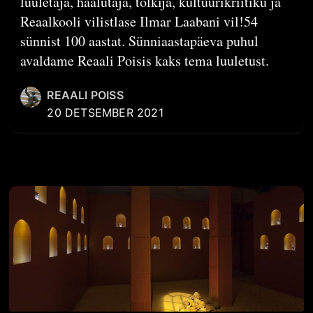
luuletaja, häälutaja, tõlkija, kultuurikriitiku ja
Reaalkooli vilistlase Ilmar Laabani vil!54
sünnist 100 aastat. Sünniaastapäeva puhul
avaldame Reaali Poisis kaks tema luuletust.
REAALI POISS
20 DETSEMBER 2021