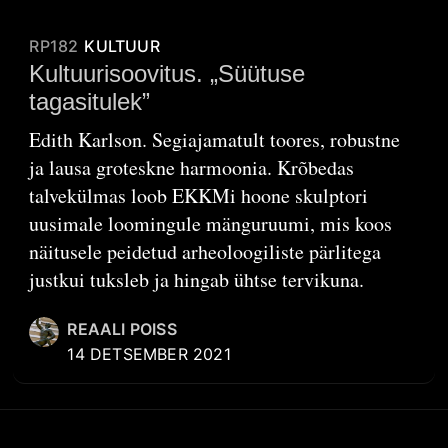
RP182
KULTUUR
Kultuurisoovitus. „Süütuse
tagasitulek”
Edith Karlson. Segiajamatult toores, robustne
ja lausa groteskne harmoonia. Krõbedas
talvekülmas loob EKKMi hoone skulptori
uusimale loomingule mänguruumi, mis koos
näitusele peidetud arheoloogiliste pärlitega
justkui tuksleb ja hingab ühtse tervikuna.
REAALI POISS
14 DETSEMBER 2021