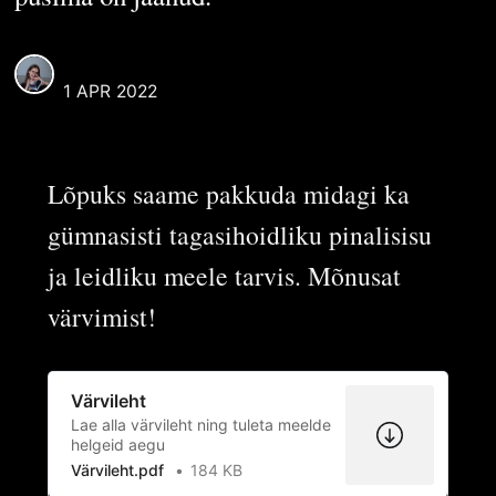
ELLEN ROPER
1 APR 2022
Lõpuks saame pakkuda midagi ka
gümnasisti tagasihoidliku pinalisisu
ja leidliku meele tarvis. Mõnusat
värvimist!
Värvileht
Lae alla värvileht ning tuleta meelde
helgeid aegu
Värvileht.pdf
184 KB