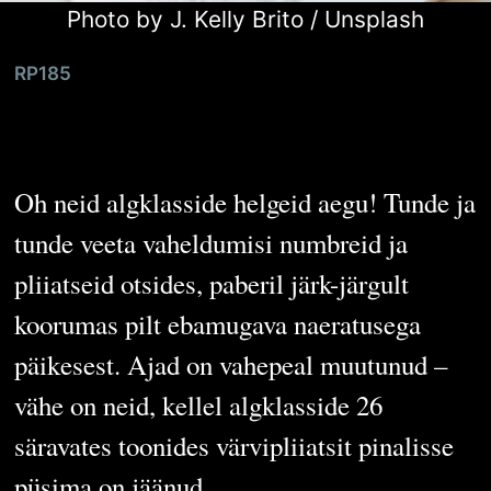
Photo by
J. Kelly Brito
/
Unsplash
RP185
Värvileht
Oh neid algklasside helgeid aegu! Tunde ja
tunde veeta vaheldumisi numbreid ja
pliiatseid otsides, paberil järk-järgult
koorumas pilt ebamugava naeratusega
päikesest. Ajad on vahepeal muutunud –
vähe on neid, kellel algklasside 26
säravates toonides värvipliiatsit pinalisse
püsima on jäänud.