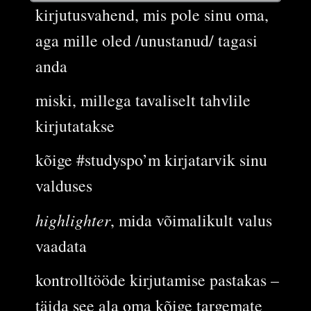
kirjutusvahend, mis pole sinu oma,
aga mille oled /unustanud/ tagasi
anda
miski, millega tavaliselt tahvlile
kirjutatakse
kõige #studyspo’m kirjatarvik sinu
valduses
highlighter
, mida võimalikult valus
vaadata
kontrolltööde kirjutamise pastakas –
täida see ala oma kõige targemate