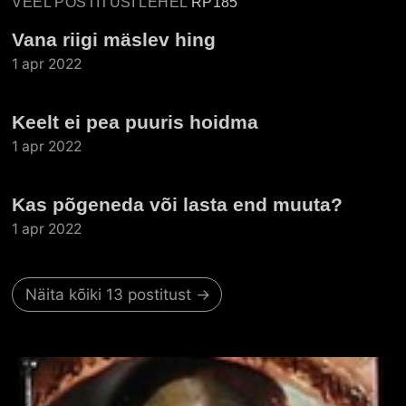
VEEL POSTITUSI LEHEL
RP185
Vana riigi mäslev hing
1 apr 2022
Keelt ei pea puuris hoidma
1 apr 2022
Kas põgeneda või lasta end muuta?
1 apr 2022
Näita kõiki 13 postitust →