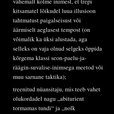
vähemalt kolme inimest, et trepi
kitsamatel lõikudel luua illusioon
tahtmatust paigalseisust või
äärmiselt aeglasest tempost (on
võimalik ka üksi alustada, aga
selleks on vaja olnud selgeks õppida
kõrgema klassi seon-paelu-ja-
räägin-suvalise-inimsega meetod või
muu sarnane taktika);
treenitud nüansitaju, mis teeb vahet
olukordadel nagu „abiturient
tormamas tundi“ ja „nolk