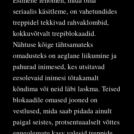
seriaalis käsitleme, on vahetundides
treppidel tekkivad rahvaklombid,
kokkuvõtvalt trepiblokaadid.
Nähtuse kõige tähtsamateks
omadusteks on aeglane liikumine ja
pahurad inimesed, kes utsitavad
eesolevaid inimesi tõtakamalt
kõndima või neid läbi laskma. Teised
blokaadile omased jooned on
vestlused, mida saab pidada ainult
paigal seistes, protsentuaalselt võttes
enneolematu kasv valesid treppide