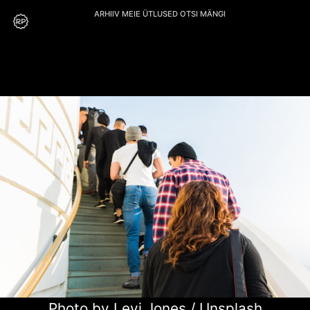
ARHIIV
MEIE
ÜTLUSED
OTSI
MÄNGI
Photo by
Levi Jones
/
Unsplash