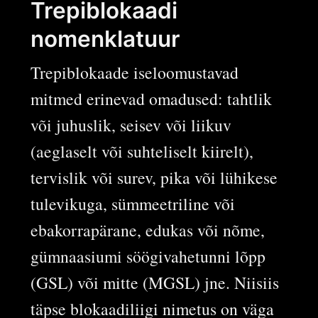
Trepiblokaadi
nomenklatuur
Trepiblokaade iseloomustavad
mitmed erinevad omadused: tahtlik
või juhuslik, seisev või liikuv
(aeglaselt või suhteliselt kiirelt),
tervislik või surev, pika või lühikese
tulevikuga, sümmeetriline või
ebakorrapärane, edukas või nõme,
gümnaasiumi söögivahetunni lõpp
(GSL) või mitte (MGSL) jne. Niisiis
täpse blokaadiliigi nimetus on väga