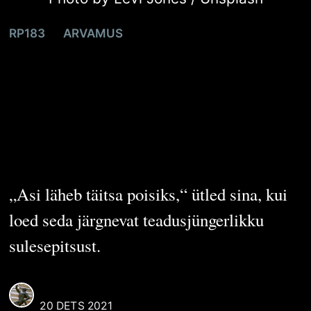
RP183
ARVAMUS
Trepiseriaal ehk
meditatsioon
fenomenidest
„Asi läheb täitsa poisiks,“ ütled sina, kui
loed seda järgnevat teadusjüngerlikku
sulesepitsust.
REAALI POISS
20 DETS 2021