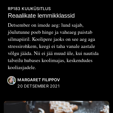
RP183
KUUKÜSITLUS
Reaalikate lemmikklassid
Detsember on imede aeg: lund sajab,
jõulutunne poeb hinge ja vaheaeg paistab
silmapiiril. Koolipere jaoks on see aeg aga
stressirohkem, keegi ei taha vanale aastale
võlgu jääda. Nii ei jää muud üle, kui nautida
talveilu hubases koolimajas, keskendudes
kooliasjadele.
MARGARET FILIPPOV
20 DETSEMBER 2021