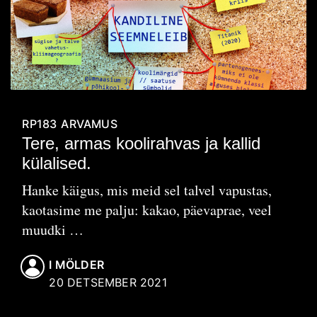
RP183
ARVAMUS
Tere, armas koolirahvas ja kallid
külalised.
Hanke käigus, mis meid sel talvel vapustas,
kaotasime me palju: kakao, päevaprae, veel
muudki …
I MÖLDER
20 DETSEMBER 2021