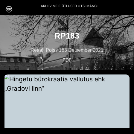
ARHIIV
MEIE
ÜTLUSED
OTSI
MÄNGI
RP183
Reaali Poiss 183 Detsember 2021
PDF