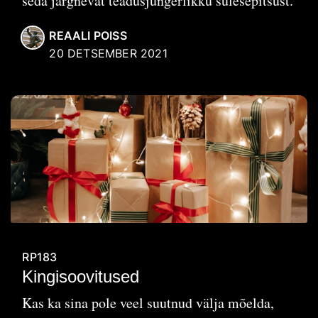
seda järgnevat teadusjüngerlikku sulesepitsust.
REAALI POISS
20 DETSEMBER 2021
RP183
Kingisoovitused
Kas ka sina pole veel suutnud välja mõelda,