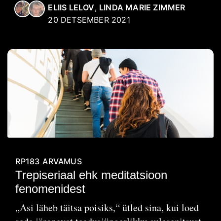
ELIIS LELOV
,
LINDA MARIE ZIMMER
20 DETSEMBER 2021
RP183
ARVAMUS
Trepiseriaal ehk meditatsioon
fenomenidest
„Asi läheb täitsa poisiks,“ ütled sina, kui loed