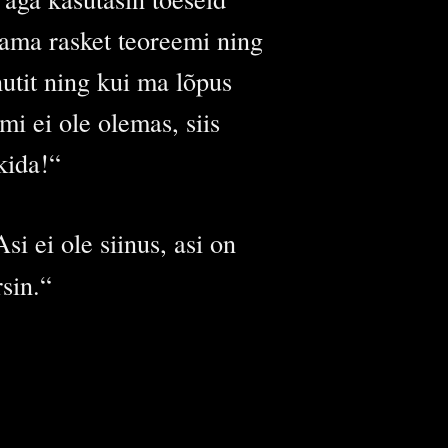
stama rasket teoreemi ning
utit ning kui ma lõpus
mi ei ole olemas, siis
kida!“
si ei ole siinus, asi on
sin.“