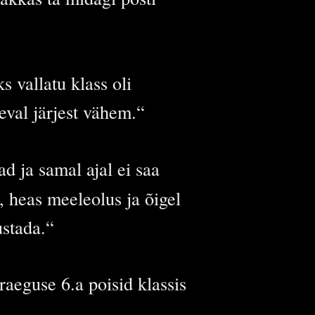
 vallatu klass oli
eval järjest vähem.“
ad ja samal ajal ei saa
, heas meeleolus ja õigel
ustada.“
raeguse 6.a poisid klassis