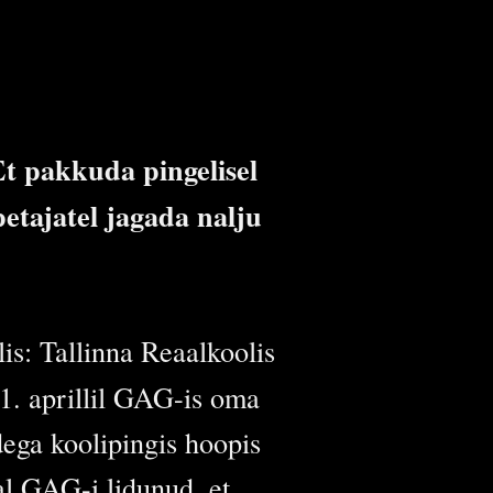
t pakkuda pingelisel
petajatel jagada nalju
lis: Tallinna Reaalkoolis
 1. aprillil GAG-is oma
dega koolipingis hoopis
al GAG-i lidunud, et