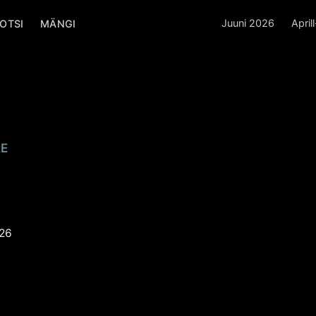
Juuni 2026
April
OTSI
MÄNGI
atakse
tel
E
ljakuu
 Poiss
POISS
26