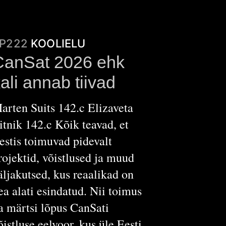
P222
KOOLIELU
CanSat 2026 ehk
ali annab tiivad
arten Suits 142.c Elizaveta
itnik 142.c Kõik teavad, et
estis toimuvad pidevalt
rojektid, võistlused ja muud
äljakutsed, kus reaalikad on
ea alati esindatud. Nii toimus
a märtsi lõpus CanSati
õistluse eelvoor, kus üle Eesti