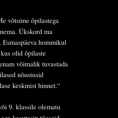
 Me võtsime õpilastega
 panema. Ükskord ma
nud. Esmaspäeva hommikul
kus olid õpilaste
 enam võimalik tuvastada
ilased nõustusid
ilase keskmist hinnet.“
või 9. klassile olematu
 aga kasutasin tõeseid