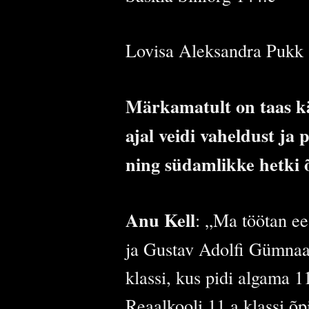
Lovisa Aleksandra Pukk 
Märkamatult on taas kä
ajal veidi vaheldust ja 
ning südamlikke hetki õ
Anu Kell
: „Ma töötan ee
ja Gustav Adolfi Gümnaasi
klassi, kus pidi algama 1
Reaalkooli 11.a klassi õp