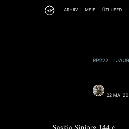
ARHIIV
MEIE
ÜTLUSED
Reaali Poiss
Selle kasutaja alt postit
kõik artiklid, mille autori
puudub sellel veebilehel
kasutaja.
RP222
JAUR
Aprill ehk na
Rohkem postitusi
Reaali
poolt.
REAALI 
22 MAI 20
Saskia Siniorg 144.c