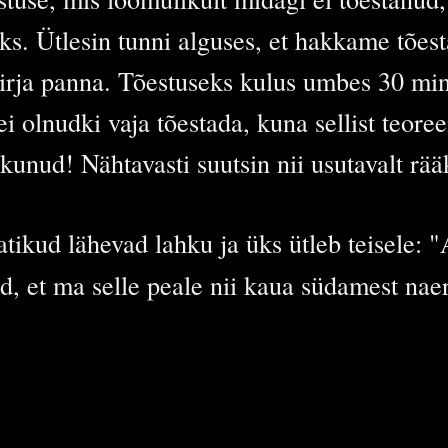
eks. Ütlesin tunni alguses, et hakkame tõe
kirja panna. Tõestuseks kulus umbes 30 min
ei olnudki vaja tõestada, kuna sellist teoree
unud! Nähtavasti suutsin nii usutavalt rää
ikud lähevad lahku ja üks ütleb teisele: "A
d, et ma selle peale nii kaua südamest naer