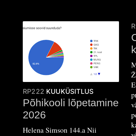
R
k
M
Ž
E
RP222
KUUKÜSITLUS
p
Põhikooli lõpetamine
v
2026
p
k
Helena Simson 144.a Nii
v