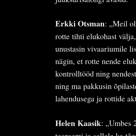
Erkki Otsman
: „Meil o
rotte tihti elukohast vä
unustasin vivaariumile l
nägin, et rotte nende elu
kontrolltööd ning nendes
ning ma pakkusin õpilaste
lahendusega ja rottide ak
Helen Kaasik
: „Umbes 20
teoreemi ja sellele ka tõ