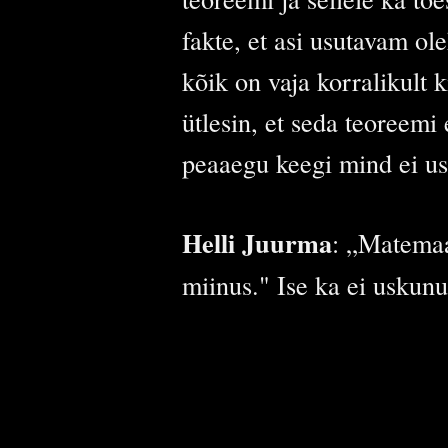
fakte, et asi usutavam ol
kõik on vaja korralikult 
ütlesin, et seda teoreemi 
peaaegu keegi mind ei usk
Helli Juurma
: „Matemaat
miinus." Ise ka ei uskunu