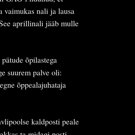
a vaimukas nali ja lausa
See aprillinali jääb mulle
s pätude õpilastega
ge suurem palve oli:
aaegne õppealajuhataja
hvlipoolse kaldposti peale
hakkas ta midagi posti