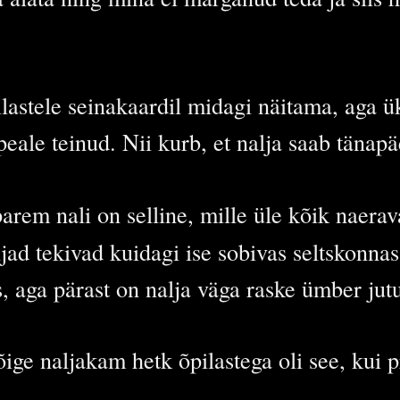
stele seinakaardil midagi näitama, aga üks
ale teinud. Nii kurb, et nalja saab tänapä
arem nali on selline, mille üle kõik naerav
jad tekivad kuidagi ise sobivas seltskonnas
s, aga pärast on nalja väga raske ümber jut
ige naljakam hetk õpilastega oli see, kui p