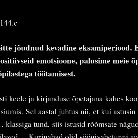
144.c
tte jõudnud kevadine eksamiperiood. E
positiivseid emotsioone, palusime meie õ
pilastega töötamisest.
sti keele ja kirjanduse õpetajana kahes koo
umis. Sel aastal juhtus nii, et kui astusin
1. klassiga tund, siis istusid rõõmsate nägu
ilased ... Kurinahad olid söögivahetunni aj