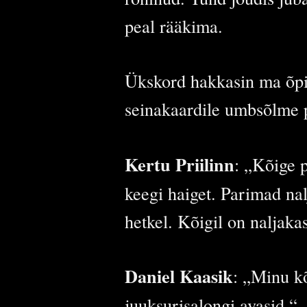
peal rääkima.
Ükskord hakkasin ma õpila
seinakaardile umbsõlme pe
Kertu Priilinn
: „Kõige p
keegi haiget. Parimad nal
hetkel. Kõigil on naljaka
Daniel Kaasik
: „Minu kõ
juuksurisalongi avasid.“