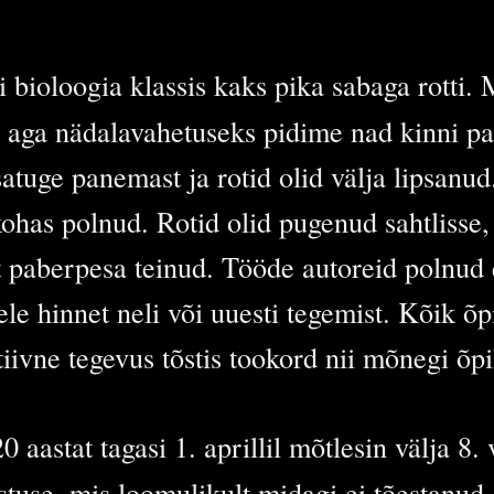
li bioloogia klassis kaks pika sabaga rotti.
lja, aga nädalavahetuseks pidime nad kinni
isatuge panemast ja rotid olid välja lipsa
kohas polnud. Rotid olid pugenud sahtlisse, 
t paberpesa teinud. Tööde autoreid polnud
le hinnet neli või uuesti tegemist. Kõik õp
tiivne tegevus tõstis tookord nii mõnegi õp
 aastat tagasi 1. aprillil mõtlesin välja 8. 
estuse, mis loomulikult midagi ei tõestanud,