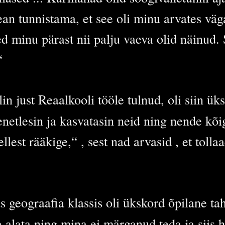
Pean tunnistama, et see oli minu arvates väg
sed minu pärast nii palju vaeva olid näinud. 
“
in just Reaalkooli tööle tulnud, oli siin ük
netlesin ja kasvatasin neid ning nende kõi
lest rääkige,“ , sest nad arvasid , et toll
s geograafia klassis oli ükskord õpilane ta
 alata ning mina ei märganud teda ja siis 