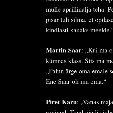
mulle aprillinalja teha. 
pisar tuli silma, et õpila
kindlasti kauaks meelde.
Martin Saar
: „Kui ma ol
kümnes klass. Siis ma me
„Palun ärge oma emale sel
Ene Saar oli mu ema.“
Piret Karu
: „Vanas maja
roninud. Tund jõudis juba