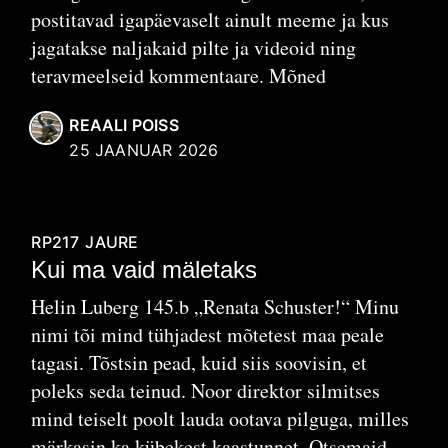
postitavad igapäevaselt ainult meeme ja kus
jagatakse naljakaid pilte ja videoid ning
teravmeelseid kommentaare. Mõned
REAALI POISS
25 JAANUAR 2026
RP217
JAURE
Kui ma vaid mäletaks
Helin Luberg 145.b „Renata Schuster!“ Minu
nimi tõi mind tühjadest mõtetest maa peale
tagasi. Tõstsin pead, kuid siis soovisin, et
poleks seda teinud. Noor direktor silmitses
mind teiselt poolt lauda ootava pilguga, milles
märkasin ka kübekest kaastunnet. Otsemaid