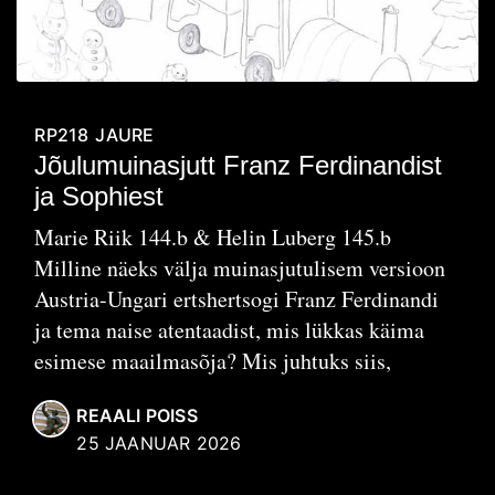
RP218
JAURE
Jõulumuinasjutt Franz Ferdinandist
ja Sophiest
Marie Riik 144.b & Helin Luberg 145.b
Milline näeks välja muinasjutulisem versioon
Austria-Ungari ertshertsogi Franz Ferdinandi
ja tema naise atentaadist, mis lükkas käima
esimese maailmasõja? Mis juhtuks siis,
REAALI POISS
25 JAANUAR 2026