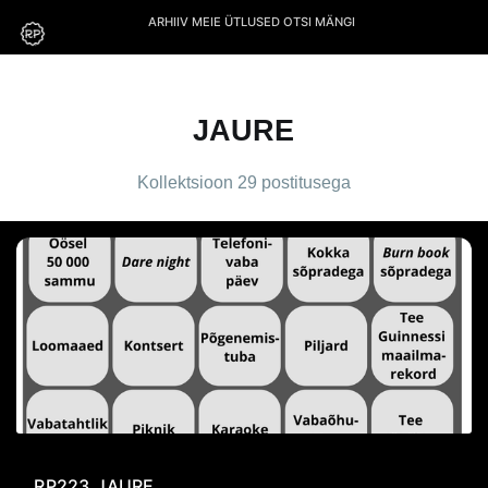
ARHIIV
MEIE
ÜTLUSED
OTSI
MÄNGI
JAURE
Kollektsioon 29 postitusega
RP223
JAURE