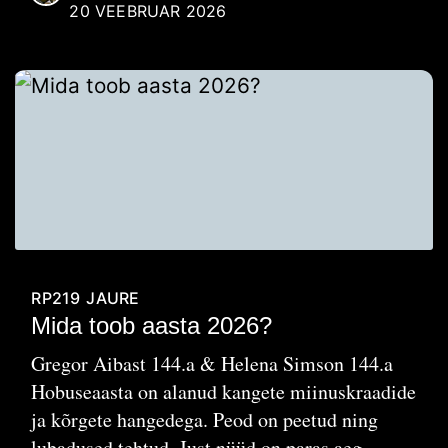
20 VEEBRUAR 2026
RP219
JAURE
Mida toob aasta 2026?
Gregor Aibast 144.a & Helena Simson 144.a
Hobuseaasta on alanud kangete miinuskraadide
ja kõrgete hangedega. Peod on peetud ning
lubadused tehtud. Just nüüd on paras aeg