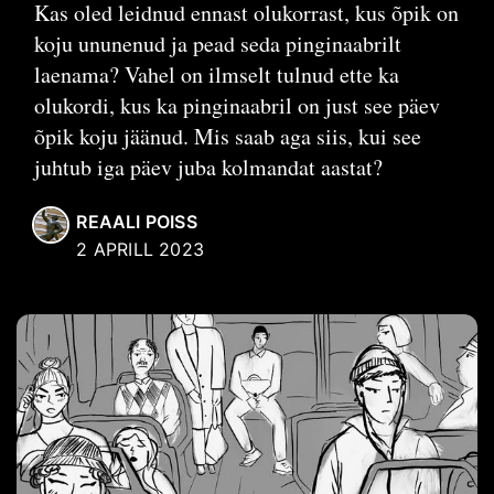
Kas oled leidnud ennast olukorrast, kus õpik on
koju ununenud ja pead seda pinginaabrilt
laenama? Vahel on ilmselt tulnud ette ka
olukordi, kus ka pinginaabril on just see päev
õpik koju jäänud. Mis saab aga siis, kui see
juhtub iga päev juba kolmandat aastat?
REAALI POISS
2 APRILL 2023