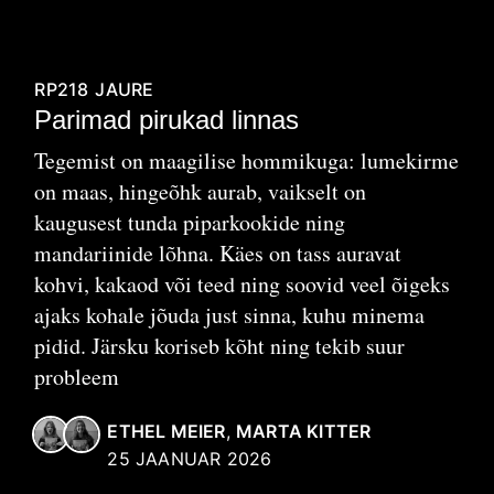
RP218
JAURE
Parimad pirukad linnas
Tegemist on maagilise hommikuga: lumekirme
on maas, hingeõhk aurab, vaikselt on
kaugusest tunda piparkookide ning
mandariinide lõhna. Käes on tass auravat
kohvi, kakaod või teed ning soovid veel õigeks
ajaks kohale jõuda just sinna, kuhu minema
pidid. Järsku koriseb kõht ning tekib suur
probleem
ETHEL MEIER
,
MARTA KITTER
25 JAANUAR 2026