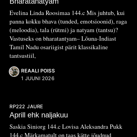
Bharatanatyam
Evelina Linda Roosimaa 144.c Mis juhtub, kui
panna kokku bhava (tunded, emotsioonid), raga
(meloodia), tala (rütmi) ja natyam (tantsu)?
Vastuseks on bharatantyam– Lõuna-Indiast
Tamil Nadu osariigist pärit klassikaline
tantsustiil,
REAALI POISS
1 JUUNI 2026
RP222
JAURE
Aprill ehk naljakuu
Saskia Siniorg 144.c Lovisa Aleksandra Pukk
144.c Märkamatult on taas kätte jõudnud