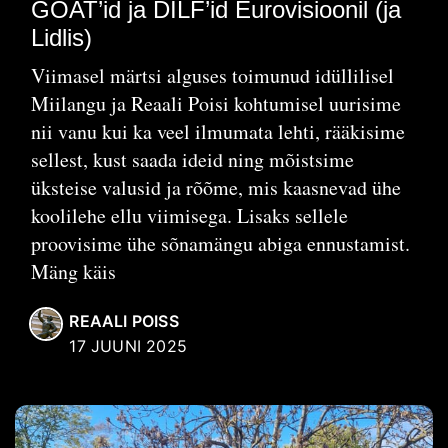
GOAT’id ja DILF’id Eurovisioonil (ja
Lidlis)
Viimasel märtsi alguses toimunud idüllilisel
Miilangu ja Reaali Poisi kohtumisel uurisime
nii vanu kui ka veel ilmumata lehti, rääkisime
sellest, kust saada ideid ning mõistsime
üksteise valusid ja rõõme, mis kaasnevad ühe
koolilehe ellu viimisega. Lisaks sellele
proovisime ühe sõnamängu abiga ennustamist.
Mäng käis
REAALI POISS
17 JUUNI 2025