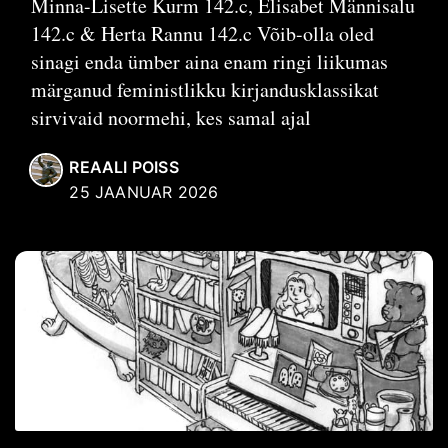
Minna-Lisette Kurm 142.c, Elisabet Männisalu
142.c & Herta Rannu 142.c Võib-olla oled
sinagi enda ümber aina enam ringi liikumas
märganud feministlikku kirjandusklassikat
sirvivaid noormehi, kes samal ajal
REAALI POISS
25 JAANUAR 2026