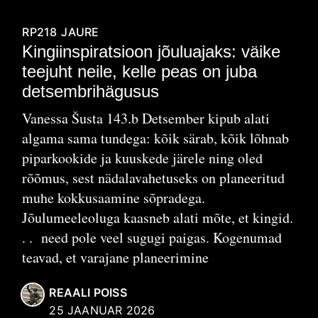
RP218
JAURE
Kingiinspiratsioon jõuluajaks: väike
teejuht neile, kelle peas on juba
detsembrihägusus
Vanessa Šusta 143.b Detsember kipub alati
algama sama tundega: kõik särab, kõik lõhnab
piparkookide ja kuuskede järele ning oled
rõõmus, sest nädalavahetuseks on planeeritud
muhe kokkusaamine sõpradega.
Jõulumeeleoluga kaasneb alati mõte, et kingid.
. . need pole veel sugugi paigas. Kogenumad
teavad, et varajane planeerimine
REAALI POISS
25 JAANUAR 2026