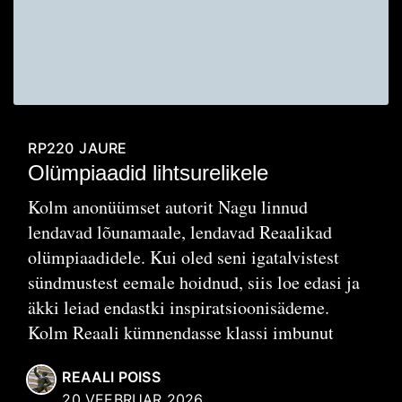
RP220
JAURE
Olümpiaadid lihtsurelikele
Kolm anonüümset autorit Nagu linnud
lendavad lõunamaale, lendavad Reaalikad
olümpiaadidele. Kui oled seni igatalvistest
sündmustest eemale hoidnud, siis loe edasi ja
äkki leiad endastki inspiratsioonisädeme.
Kolm Reaali kümnendasse klassi imbunut
REAALI POISS
20 VEEBRUAR 2026