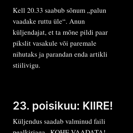
Kell 20.33 saabub sõnum „palun
vaadake ruttu üle“. Anun
küljendajat, et ta mõne pildi paar
pikslit vasakule või paremale
nihutaks ja parandan enda artikli
stiilivigu.
23. poisikuu: KIIRE!
Küljendus saadab valminud faili
pealkirjaga „KOHE VAADATA!