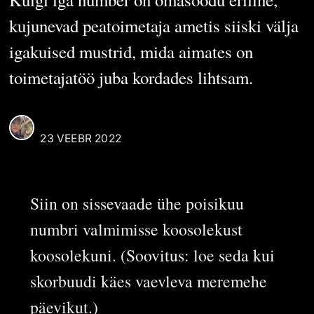
kujunevad peatoimetaja ametis siiski välja
igakuised mustrid, mida aimates on
toimetajatöö juba kordades lihtsam.
ELIIS LELOV
23 VEEBR 2022
Siin on sissevaade ühe poisikuu
numbri valmimisse koosolekust
koosolekuni. (Soovitus: loe seda kui
skorbuudi käes vaevleva meremehe
päevikut.)