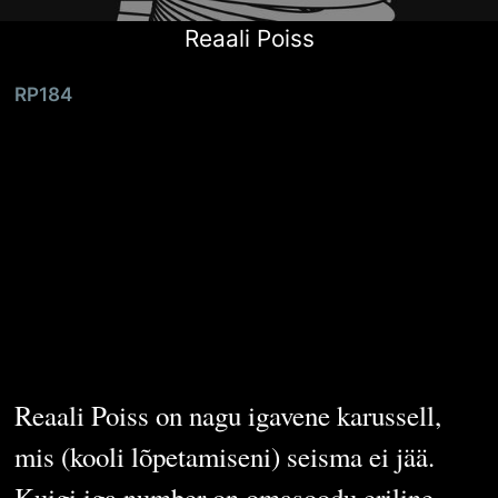
Reaali Poiss
RP184
Keskmine kuu
Reaali Poisi
peatoimetaja
elus
Reaali Poiss on nagu igavene karussell,
mis (kooli lõpetamiseni) seisma ei jää.
Kuigi iga number on omasoodu eriline,