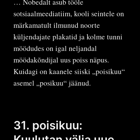
… Nobedalt asub tööle
sotsiaalmeediatiim, kooli seintele on
märkamatult ilmunud noorte
küljendajate plakatid ja kolme tunni
möödudes on igal neljandal
möödakõndijal uus poiss näpus.
Kuidagi on kaanele siiski „poisikuu“
asemel „posikuu“ jäänud.
31. poisikuu:
Kuulutan välja uue