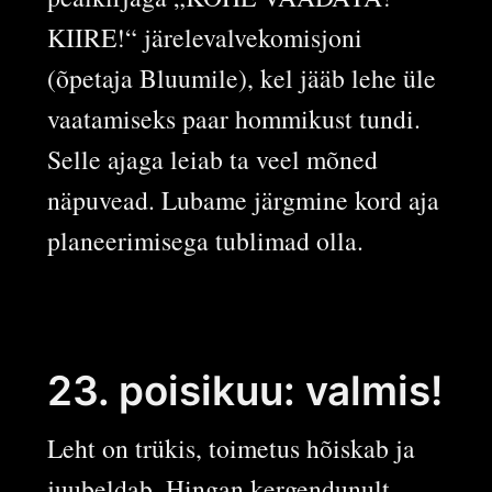
KIIRE!“ järelevalvekomisjoni
(õpetaja Bluumile), kel jääb lehe üle
vaatamiseks paar hommikust tundi.
Selle ajaga leiab ta veel mõned
näpuvead. Lubame järgmine kord aja
planeerimisega tublimad olla.
23. poisikuu: valmis!
Leht on trükis, toimetus hõiskab ja
juubeldab. Hingan kergendunult.