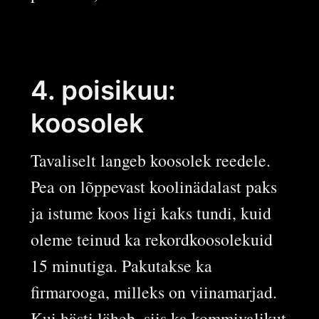
4. poisikuu:
koosolek
Tavaliselt langeb koosolek reedele.
Pea on lõppevast koolinädalast paks
ja istume koos ligi kaks tundi, kuid
oleme teinud ka rekordkoosolekuid
15 minutiga. Pakutakse ka
firmarooga, milleks on viinamarjad.
Kui hästi läheb, siis ka kommivalikut