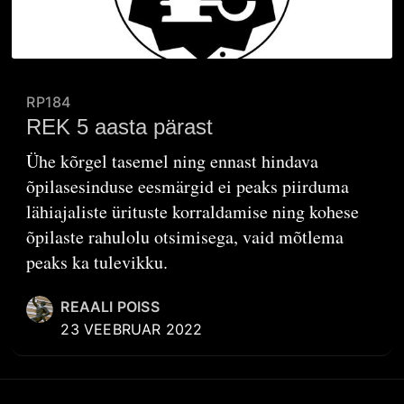
RP184
REK 5 aasta pärast
Ühe kõrgel tasemel ning ennast hindava
õpilasesinduse eesmärgid ei peaks piirduma
lähiajaliste ürituste korraldamise ning kohese
õpilaste rahulolu otsimisega, vaid mõtlema
peaks ka tulevikku.
REAALI POISS
23 VEEBRUAR 2022