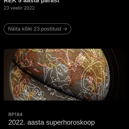
REK 5 aasta pärast
23 veebr 2022
Näita kõiki 23 postitust →
RP184
2022. aasta superhoroskoop