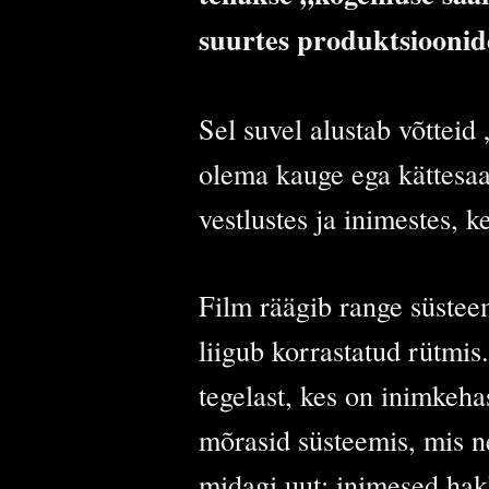
suurtes produktsioonide
Sel suvel alustab võttei
olema kauge ega kättesaa
vestlustes ja inimestes, k
Film räägib range süstee
liigub korrastatud rütmi
tegelast, kes on inimkeh
mõrasid süsteemis, mis 
midagi uut: inimesed ha