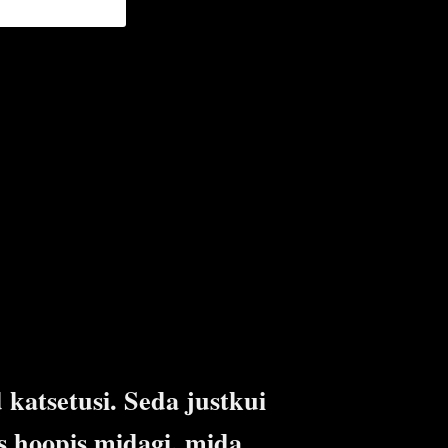
 katsetusi. Seda justkui
s hoopis midagi, mida