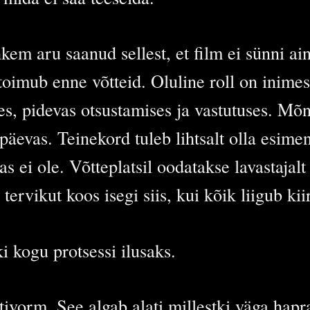
kem aru saanud sellest, et film ei sünni ain
toimub enne võtteid. Oluline roll on inime
, pidevas otsustamises ja vastutuses. Mõ
äevas. Teinekord tuleb lihtsalt olla esime
 ei ole. Võtteplatsil oodatakse lavastajalt
ervikut koos isegi siis, kui kõik liigub kiire
ki kogu protsessi ilusaks.
vorm. See algab alati millestki väga hapr