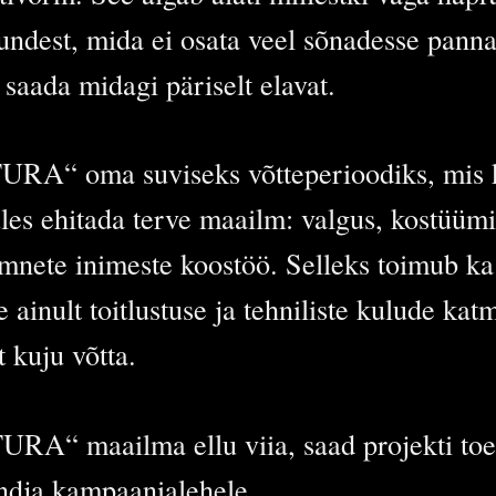
 tundest, mida ei osata veel sõnadesse pann
 saada midagi päriselt elavat.
URA“ oma suviseks võtteperioodiks, mis 
üles ehitada terve maailm: valgus, kostüümi
ümnete inimeste koostöö. Selleks toimub k
 ainult toitlustuse ja tehniliste kulude ka
t kuju võtta.
URA“ maailma ellu viia, saad projekti to
ndja kampaanialehele.