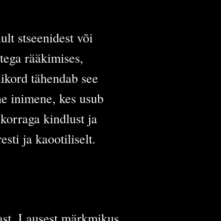
ult stseenidest või
stega rääkimises,
nikord tähendab see
ne inimene, kes usub
 korraga kindlust ja
sti ja kaootiliselt.
ast. Lausest märkmikus,