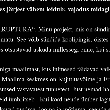
s järjest vähem leidub: vajadus midagi 
d „RUPTURA“. Minu projekt, mis on sündinu
matu. See võib sündida koolipingis, öiste
es otsustavad uskuda millessegi enne, kui s
miga maailmast, kus inimesed täidavad vaik
s. Maailma keskmes on Kujutlusvõime ja E
astused vastavatest tunnetest. Just nemad
neid ümbritseb . Kui kord nende ümber la
kkavad tundma, looma ja mõtlema iseenda e