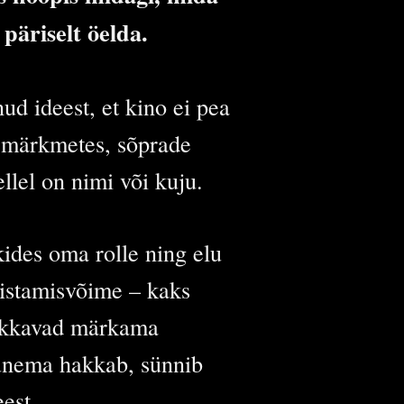
päriselt öelda.
d ideest, et kino ei pea
s märkmetes, sõprade
ellel on nimi või kuju.
ides oma rolle ning elu
ristamisvõime – kaks
 hakkavad märkama
gunema hakkab, sünnib
est.