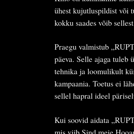
ühest kujutluspildist või
kokku saades võib sellest
Praegu valmistub „RUPT
päeva. Selle ajaga tuleb 
tehnika ja loomulikult k
kampaania. Toetus ei lähe
sellel hapral ideel pärisel
Kui soovid aidata „RUPT
mis viib Sind meie Hooa