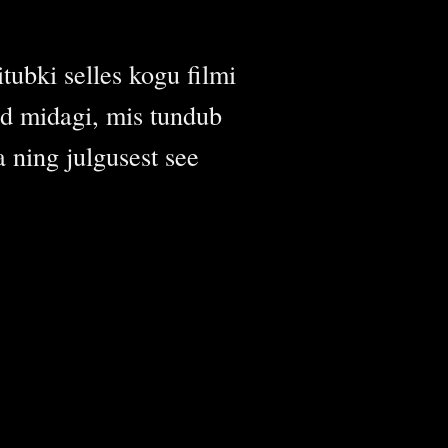
tubki selles kogu filmi
id midagi, mis tundub
a ning julgusest see