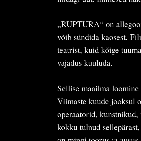
„RUPTURA“ on allegoorilin
võib sündida kaosest. Fil
teatrist, kuid kõige tuu
vajadus kuuluda.
Sellise maailma loomine t
Viimaste kuude jooksul 
operaatorid, kunstnikud, 
kokku tulnud sellepärast,
on mingi toorus ja ausus,