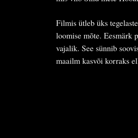
Filmis ütleb üks tegelast
loomise mõte. Eesmärk pol
vajalik. See sünnib soovi
maailm kasvõi korraks ell