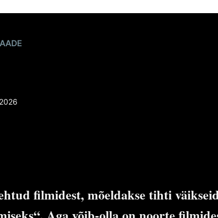
atakse
tel
AADE
ndi: režissööri mõtted
 Poiss
POISS
 2026
ehtud filmidest, mõeldakse tihti väikseid
iseks“. Aga võib-olla on noorte filmide