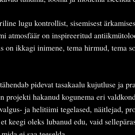
e lugu kontrollist, sisemisest ärkamisest 
mi atmosfäär on inspireeritud antiikmütoloog
mas on ikkagi inimene, tema hirmud, tema s
ähendab pidevat tasakaalu kujutluse ja prak
on projekti hakanud kogunema eri valdkond
valgus- ja helitiimi tegelased, näitlejad, p
 et keegi oleks lubanud edu, vaid sellepära
 mida ei saa teeselda.