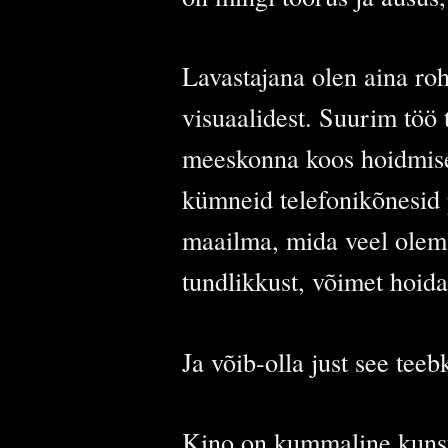
Lavastajana olen aina roh
visuaalidest. Suurim töö 
meeskonna koos hoidmises
kümneid telefonikõnesid p
maailma, mida veel olemas
tundlikkust, võimet hoida t
Ja võib-olla just see teeb
Kino on kummaline kunsti