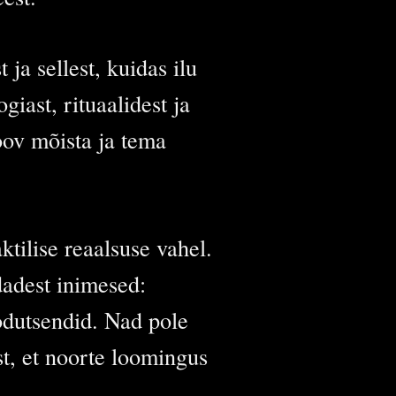
ja sellest, kuidas ilu
iast, rituaalidest ja
oov mõista ja tema
tilise reaalsuse vahel.
adest inimesed:
rodutsendid. Nad pole
st, et noorte loomingus