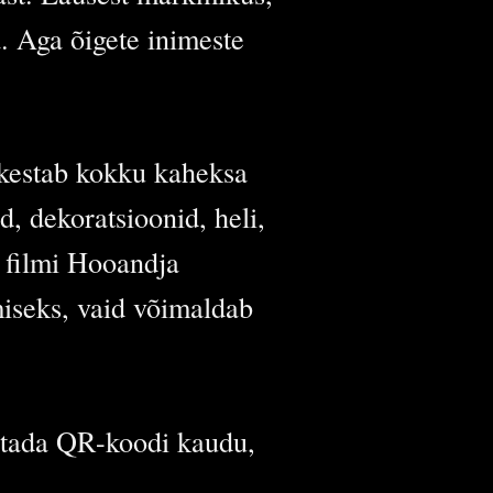
a. Aga õigete inimeste
kestab kokku kaheksa
d, dekoratsioonid, heli,
a filmi Hooandja
tmiseks, vaid võimaldab
etada QR-koodi kaudu,