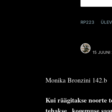
Selle kasutaja alt postit
kõik artiklid, mille autori
puudub sellel veebilehel
kasutaja.
RP223
ÜLEV
Kaos enne sü
Rohkem postitusi
Reaali
poolt.
REAALI 
15 JUUNI
Monika Bronzini 142.b
Kui räägitakse noorte t
tehakse „kogemuse saam