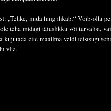
est: „Tehke, mida hing ihkab.“ Võib-olla pei
e teha midagi täiuslikku või turvalist, va
st kujutada ette maailma veidi teistsugusen
u viia.