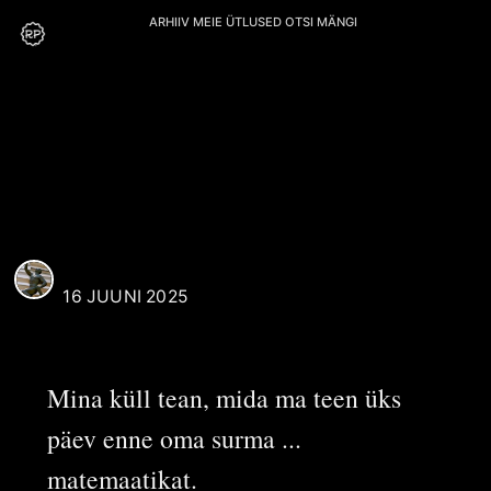
ARHIIV
MEIE
ÜTLUSED
OTSI
MÄNGI
V. Raja
REAALI POISS
16 JUUNI 2025
Mina küll tean, mida ma teen üks
päev enne oma surma ...
matemaatikat.