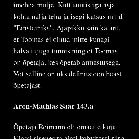
imehea mulje. Kutt suutis iga asja
kohta nalja teha ja isegi kutsus mind
"Einsteiniks". Ajapikku sain ka aru,
et Toomas ei olnud mitte kunagi
halva tujuga tunnis ning et Toomas
on õpetaja, kes õpetab armastusega.
Vot selline on üks definitsioon heast
õpetajast.
Aron-Mathias Saar 143.a
Õpetaja Reimann oli omaette kuju.
Klassi sisenes ta alati kohvitassi ning