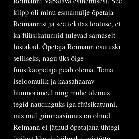
Reimanni Vabalava esinemisest. See
klipp oli minu esmamulje õpetaja
Reimannist ja see tekitas lootuse, et
ka füüsikatunnid tulevad sarnaselt
lustakad. Õpetaja Reimann osutuski
selliseks, nagu üks õige
füüsikaõpetaja peab olema. Tema
iseloomulik ja kaasahaarav
huumorimeel ning muhe olemus
tegid naudinguks iga füüsikatunni,
mis mul gümnaasiumis on olnud.
Reimann ei jätnud õpetajana ühtegi
õpilast klassis külmaks, mistõttu