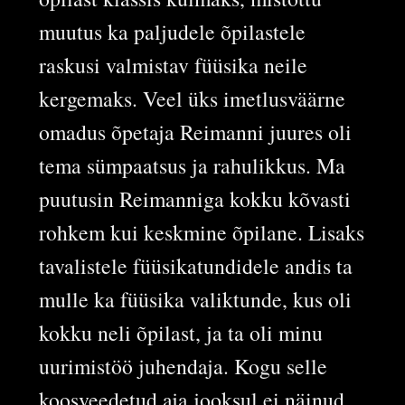
muutus ka paljudele õpilastele
raskusi valmistav füüsika neile
kergemaks. Veel üks imetlusväärne
omadus õpetaja Reimanni juures oli
tema sümpaatsus ja rahulikkus. Ma
puutusin Reimanniga kokku kõvasti
rohkem kui keskmine õpilane. Lisaks
tavalistele füüsikatundidele andis ta
mulle ka füüsika valiktunde, kus oli
kokku neli õpilast, ja ta oli minu
uurimistöö juhendaja. Kogu selle
koosveedetud aja jooksul ei näinud