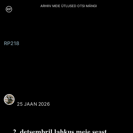
ARHIIV
MEIE
ÜTLUSED
OTSI
MÄNGI
RP218
Toomas
Reimannile
REAALI POISS
25 JAAN 2026
2. detsembril lahkus meie seast