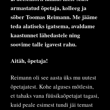
armastatud õpetaja, kolleeg ja
sõber Toomas Reimann. Me jääme
teda alatiseks igatsema, avaldame
kaastunnet lähedastele ning
soovime talle igavest rahu.
Aitäh, õpetaja!
Reimann oli see aasta üks mu uutest
õpetajatest. Kohe alguses mõtlesin,
et tahaks vana füüsikaõpetajat tagasi,
kuid peale esimest tundi jäi temast