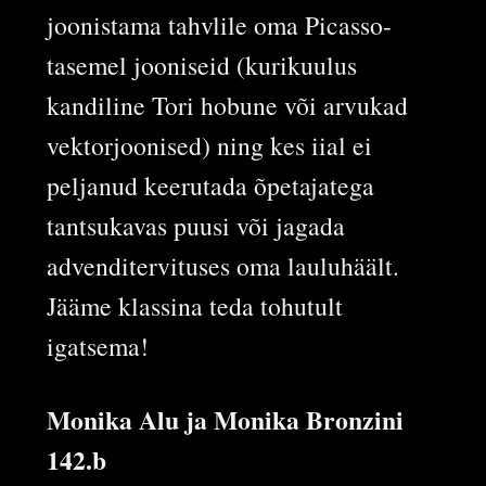
joonistama tahvlile oma Picasso-
tasemel jooniseid (kurikuulus
kandiline Tori hobune või arvukad
vektorjoonised) ning kes iial ei
peljanud keerutada õpetajatega
tantsukavas puusi või jagada
advenditervituses oma lauluhäält.
Jääme klassina teda tohutult
igatsema!
Monika Alu ja Monika Bronzini
142.b