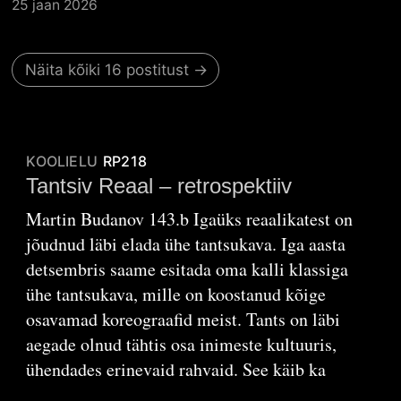
25 jaan 2026
Näita kõiki 16 postitust →
KOOLIELU
RP218
Tantsiv Reaal – retrospektiiv
Martin Budanov 143.b Igaüks reaalikatest on
jõudnud läbi elada ühe tantsukava. Iga aasta
detsembris saame esitada oma kalli klassiga
ühe tantsukava, mille on koostanud kõige
osavamad koreograafid meist. Tants on läbi
aegade olnud tähtis osa inimeste kultuuris,
ühendades erinevaid rahvaid. See käib ka