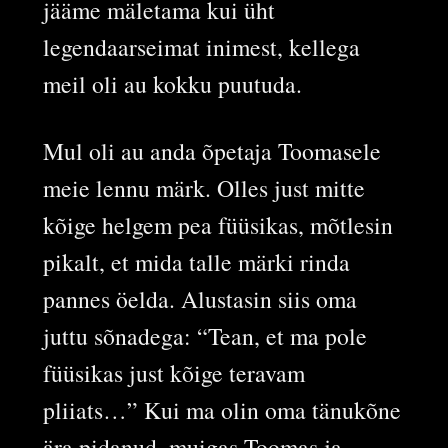
jääme mäletama kui üht
legendaarseimat inimest, kellega
meil oli au kokku puutuda.
Mul oli au anda õpetaja Toomasele
meie lennu märk. Olles just mitte
kõige helgem pea füüsikas, mõtlesin
pikalt, et mida talle märki rinda
pannes öelda. Alustasin siis oma
juttu sõnadega: “Tean, et ma pole
füüsikas just kõige teravam
pliiats…” Kui ma olin oma tänukõne
ära pidanud, muigas Toomas ja