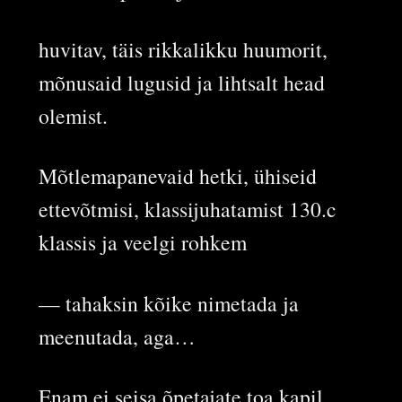
huvitav, täis rikkalikku huumorit,
mõnusaid lugusid ja lihtsalt head
olemist.
Mõtlemapanevaid hetki, ühiseid
ettevõtmisi, klassijuhatamist 130.c
klassis ja veelgi rohkem
— tahaksin kõike nimetada ja
meenutada, aga…
Enam ei seisa õpetajate toa kapil