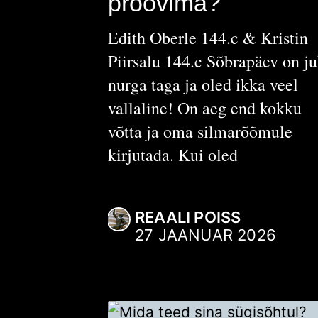
proovima?
Edith Oberle 144.c & Kristin
Piirsalu 144.c Sõbrapäev on j
nurga taga ja oled ikka veel
vallaline! On aeg end kokku
võtta ja oma silmarõõmule
kirjutada. Kui oled
REAALI POISS
27 JAANUAR 2026