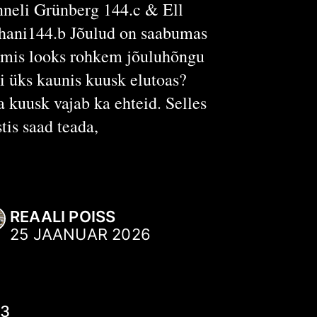
neli Grünberg 144.c & Ell
hani144.b Jõulud on saabumas
 mis looks rohkem jõuluhõngu
i üks kaunis kuusk elutoas?
a kuusk vajab ka ehteid. Selles
stis saad teada,
REAALI POISS
25 JAANUAR 2026
13