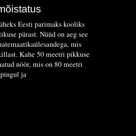
õistatus
üheks Eesti parimaks kooliks
tikuse pärast. Nüüd on aeg see
matemaatikaülesandega, mis
killast. Kahe 50 meetri pikkuse
atud nöör, mis on 80 meetri
pingul ja