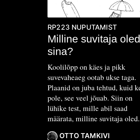
RP223
NUPUTAMIST
Milline suvitaja ole
sina?
Koolilõpp on käes ja pikk
suvevaheaeg ootab ukse taga.
Plaanid on juba tehtud, kuid k
pole, see veel jõuab. Siin on
lühike test, mille abil saad
määrata, milline suvitaja oled.
OTTO TAMKIVI