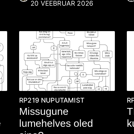
20 VEEBRUAR 2026
RP219
NUPUTAMIST
R
Missugune
T
e
lumehelves oled
k