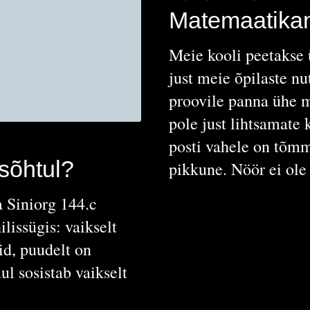
Matemaatikam
Meie kooli peetakse 
just meie õpilaste nu
proovile panna ühe 
pole just lihtsamate 
posti vahele on tõmm
sõhtul?
pikkune. Nöör ei ole 
a Siniorg 144.c
lissügis: vaikselt
id, puudelt on
l sosistab vaikselt