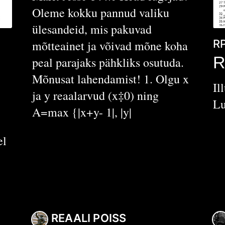
Oleme kokku pannud valiku
ülesandeid, mis pakuvad
R
mõtteainet ja võivad mõne koha
d
R
peal parajaks pähkliks osutuda.
Mõnusat lahendamist! 1. Olgu x
Il
ja y reaalarvud (x‡0) ning
Lu
A=max {|x+y- 1|, |y|
el
REAALI POISS