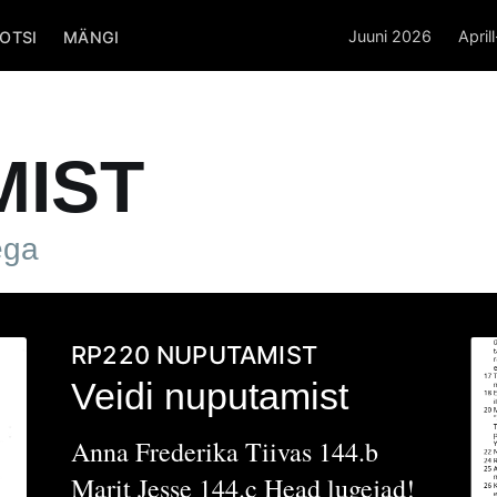
Juuni 2026
April
OTSI
MÄNGI
MIST
ega
RP220
NUPUTAMIST
Veidi nuputamist
Anna Frederika Tiivas 144.b
Marit Jesse 144.c Head lugejad!