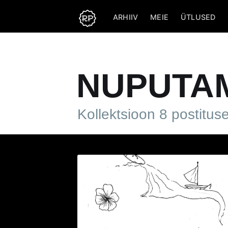
ARHIIV
MEIE
ÜTLUSED
NUPUTA
Kollektsioon 8 postitus