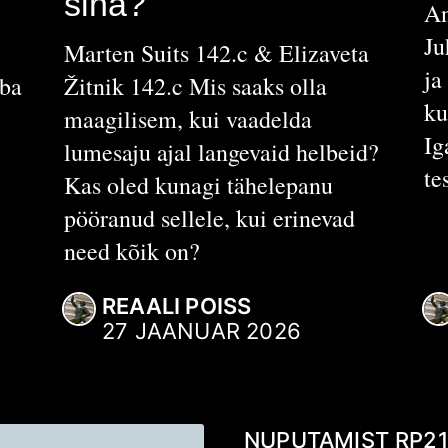
sina?
An
Ju
Marten Suits 142.c & Elizaveta
ja
uba
Žitnik 142.c Mis saaks olla
ku
maagilisem, kui vaadelda
Ig
lumesaju ajal langevaid helbeid?
te
Kas oled kunagi tähelepanu
pööranud sellele, kui erinevad
need kõik on?
REAALI POISS
27 JAANUAR 2026
NUPUTAMIST
RP2