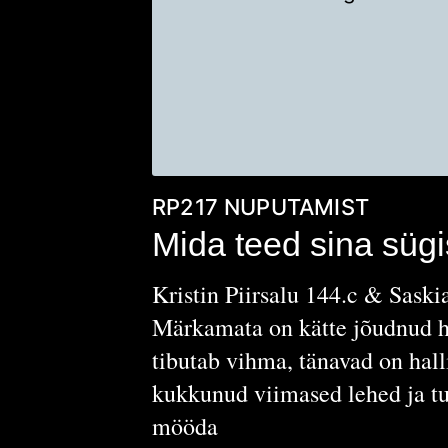
RP217
NUPUTAMIST
Mida teed sina sügi
Kristin Piirsalu 144.c & Saski
Märkamata on kätte jõudnud hi
tibutab vihma, tänavad on hall
kukkunud viimased lehed ja tuu
mööda