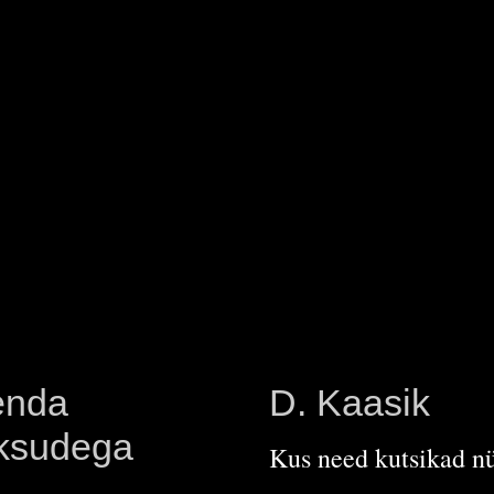
venda
D. Kaasik
aksudega
Kus need kutsikad n