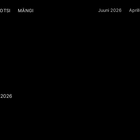
Juuni 2026
April
OTSI
MÄNGI
atakse
tel
 Poiss
POISS
 2026