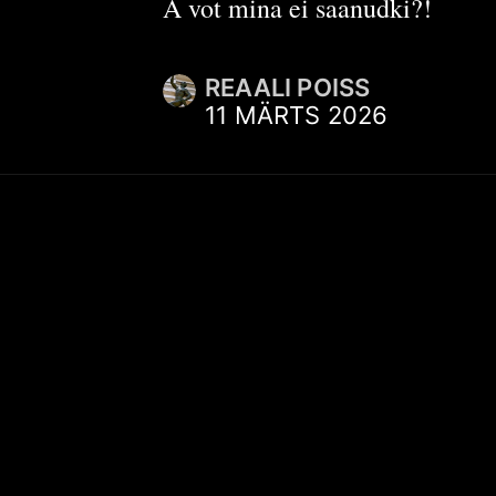
A vot mina ei saanudki?!
REAALI POISS
11 MÄRTS 2026
KIIRVIITED