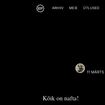
ARHIIV
MEIE
ÜTLUSED
Reaali Poiss
Selle kasutaja alt postit
kõik artiklid, mille autori
puudub sellel veebilehel
kasutaja.
T. Kalju
Rohkem postitusi
Reaali
poolt.
REAALI 
11 MÄRTS
Kõik on nafta!