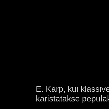
E. Karp, kui klassi
karistatakse pepul