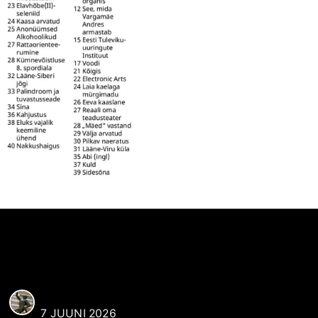
Ristsõna
REAALI POISS
7 JUUNI 2026