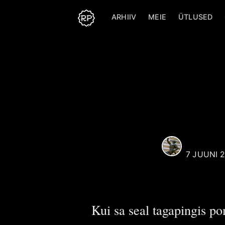
ARHIIV
MEIE
ÜTLUSED
Reaali Poiss
Selle kasutaja alt postit
kõik artiklid, mille autori
puudub sellel veebilehel
kasutaja.
R. Maasik
Rohkem postitusi
Reaali
poolt.
REAALI 
7 JUUNI 
Kui sa seal tagapingis po