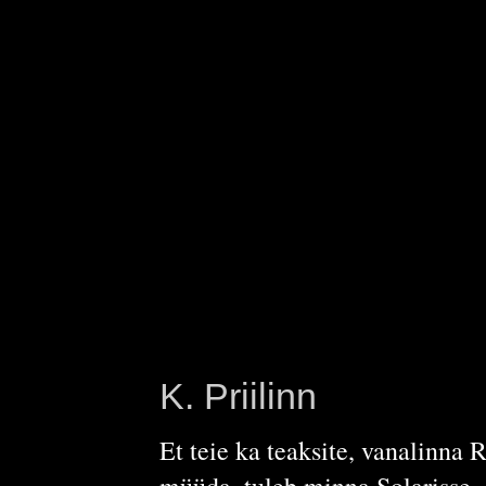
K. Priilinn
Et teie ka teaksite, vanalinna 
müüda, tuleb minna Solarisse.