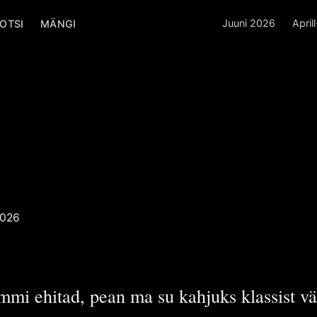
Juuni 2026
April
OTSI
MÄNGI
atakse
tel
 Poiss
POISS
2026
mmi ehitad, pean ma su kahjuks klassist vä