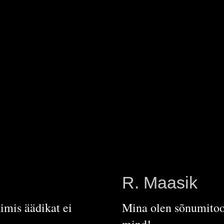
R. Maasik
Rimis äädikat ei
Mina olen sõnumitooj
mind!