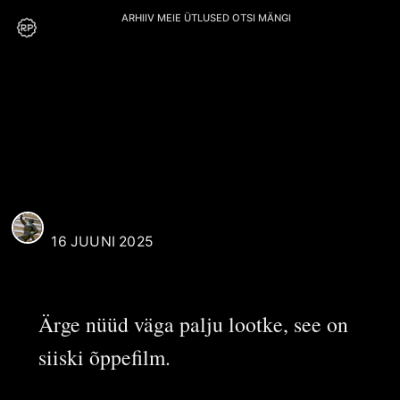
ARHIIV
MEIE
ÜTLUSED
OTSI
MÄNGI
P. Otsa
REAALI POISS
16 JUUNI 2025
Ärge nüüd väga palju lootke, see on
siiski õppefilm.