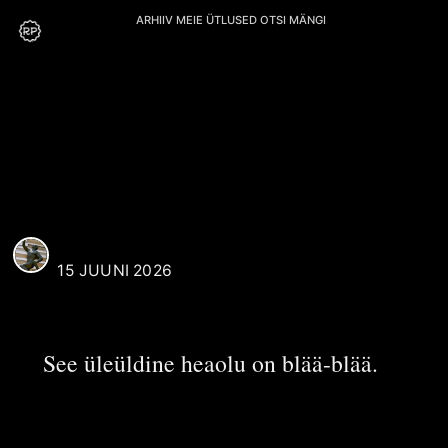
ARHIIV
MEIE
ÜTLUSED
OTSI
MÄNGI
P. Karu
REAALI POISS
15 JUUNI 2026
See üleüldine heaolu on blää-blää.