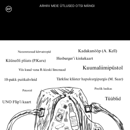
ARHIIV
MEIE
ÜTLUSED
OTSI
MÄNGI