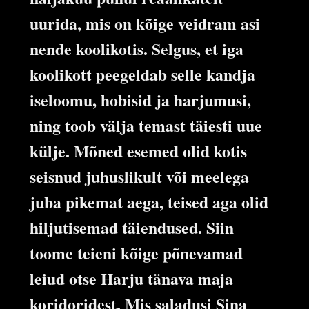
uurida, mis on kõige veidram asi
nende koolikotis. Selgus, et iga
koolikott peegeldab selle kandja
iseloomu, hobisid ja harjumusi,
ning toob välja temast täiesti uue
külje. Mõned esemed olid kotis
seisnud juhuslikult või meelega
juba pikemat aega, teised aga olid
hiljutisemad täiendused. Siin
toome teieni kõige põnevamad
leiud otse Harju tänava maja
koridoridest. Mis saladusi Sina