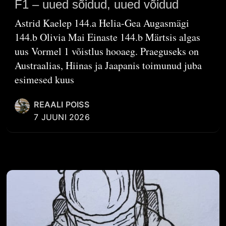
F1 – uued sõidud, uued võidud
Astrid Kaelep 144.a Helia-Gea Augasmägi
144.b Olivia Mai Einaste 144.b Märtsis algas
uus Vormel 1 võistlus hooaeg. Praeguseks on
Austraalias, Hiinas ja Jaapanis toimunud juba
esimesed kuus
REAALI POISS
7 JUUNI 2026