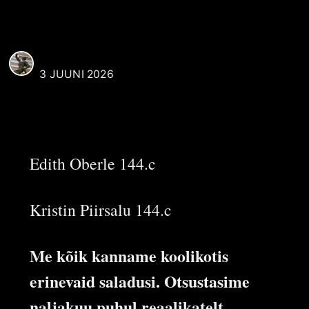
koolikotis?
REAALI POISS
3 JUUNI 2026
Edith Oberle 144.c
Kristin Piirsalu 144.c
Me kõik kanname koolikotis
erinevaid saladusi. Otsustasime
naljakuu puhul reaalikatelt