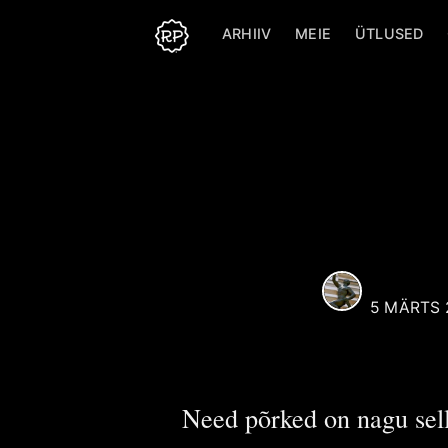
ARHIIV
MEIE
ÜTLUSED
Reaali Poiss
Selle kasutaja alt postit
kõik artiklid, mille autori
puudub sellel veebilehel
kasutaja.
M. Saar
Rohkem postitusi
Reaali
poolt.
REAALI 
5 MÄRTS 
Need põrked on nagu selli