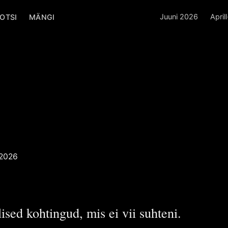
Juuni 2026
April
OTSI
MÄNGI
atakse
tel
 Poiss
POISS
2026
sed kohtingud, mis ei vii suhteni.