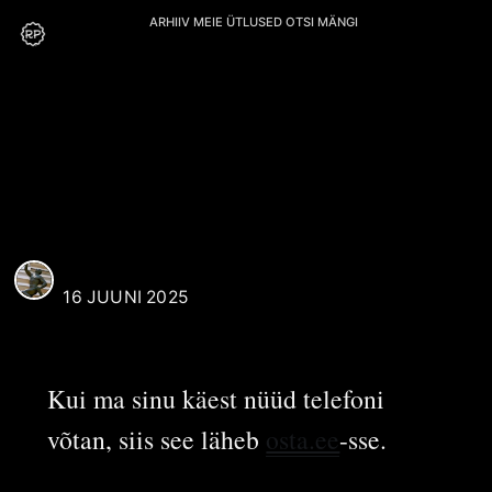
ARHIIV
MEIE
ÜTLUSED
OTSI
MÄNGI
M. Bluum
REAALI POISS
16 JUUNI 2025
Kui ma sinu käest nüüd telefoni
võtan, siis see läheb
osta.ee
-sse.