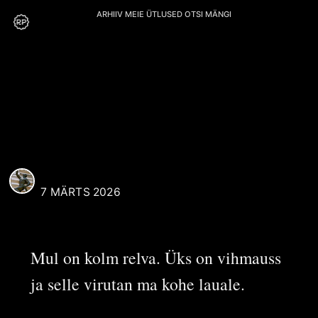
ARHIIV
MEIE
ÜTLUSED
OTSI
MÄNGI
M. Bluum
REAALI POISS
7 MÄRTS 2026
Mul on kolm relva. Üks on vihmauss
ja selle virutan ma kohe lauale.