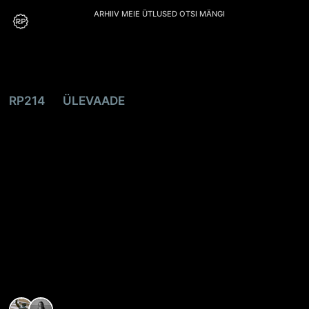
ARHIIV
MEIE
ÜTLUSED
OTSI
MÄNGI
RP214
ÜLEVAADE
Kõik räägivad
kliimakriisist, aga
kes räägib
keskkonnakriisist
REAALI POISS
,
MARIANNE LOOGMA