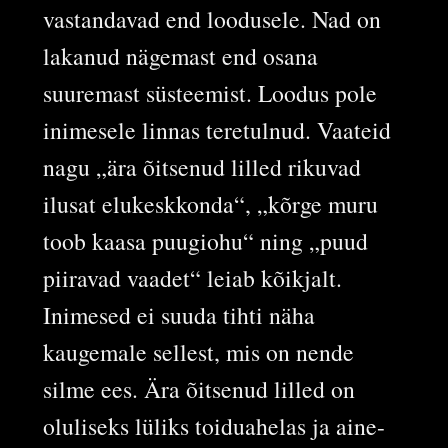
vastandavad end loodusele. Nad on
lakanud nägemast end osana
suuremast süsteemist. Loodus pole
inimesele linnas teretulnud. Vaateid
nagu „ära õitsenud lilled rikuvad
ilusat elukeskkonda“, „kõrge muru
toob kaasa puugiohu“ ning „puud
piiravad vaadet“ leiab kõikjalt.
Inimesed ei suuda tihti näha
kaugemale sellest, mis on nende
silme ees. Ära õitsenud lilled on
oluliseks lüliks toiduahelas ja aine-