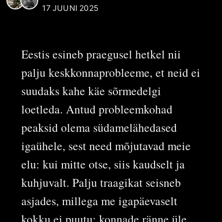
17 JUUNI 2025
Eestis esineb praegusel hetkel nii
palju keskkonnaprobleeme, et neid ei
suudaks kahe käe sõrmedelgi
loetleda. Antud probleemkohad
peaksid olema südamelähedased
igaühele, sest need mõjutavad meie
elu: kui mitte otse, siis kaudselt ja
kuhjuvalt. Palju traagikat seisneb
asjades, millega me igapäevaselt
kokku ei puutu: konnade ränne üle