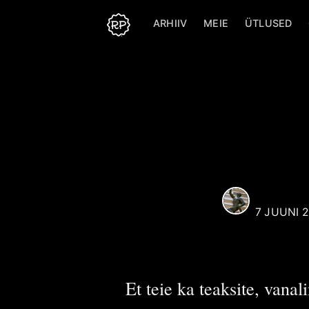
ARHIIV
MEIE
ÜTLUSED
Reaali Poiss
Selle kasutaja alt postit
kõik artiklid, mille autori
puudub sellel veebilehel
kasutaja.
K. Priilinn
Rohkem postitusi
Reaali
poolt.
REAALI 
7 JUUNI 
Et teie ka teaksite, vana