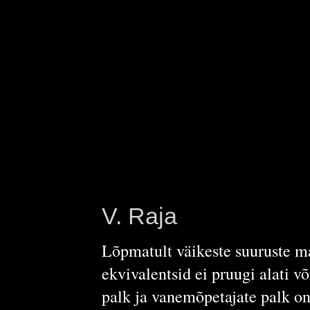
V. Raja
Lõpmatult väikeste suuruste m
ekvivalentsid ei pruugi alati v
palk ja vanemõpetajate palk 