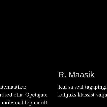
R. Maasik
atemaatika:
Kui sa seal tagaping
õrdsed olla. Õpetajate
kahjuks klassist välj
on mõlemad lõpmatult