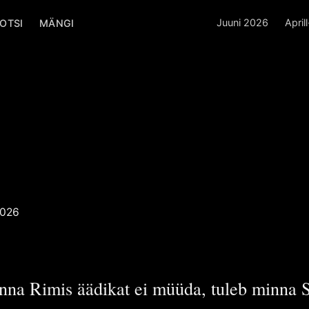
Juuni 2026
April
OTSI
MÄNGI
atakse
tel
 Poiss
POISS
2026
linna Rimis äädikat ei müüda, tuleb minna S