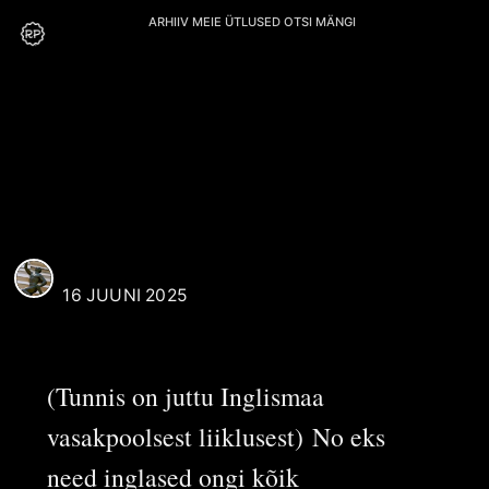
ARHIIV
MEIE
ÜTLUSED
OTSI
MÄNGI
H. Kaasik
REAALI POISS
16 JUUNI 2025
(Tunnis on juttu Inglismaa
vasakpoolsest liiklusest) No eks
need inglased ongi kõik