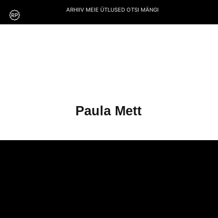
ARHIIV
MEIE
ÜTLUSED
OTSI
MÄNGI
Paula Mett